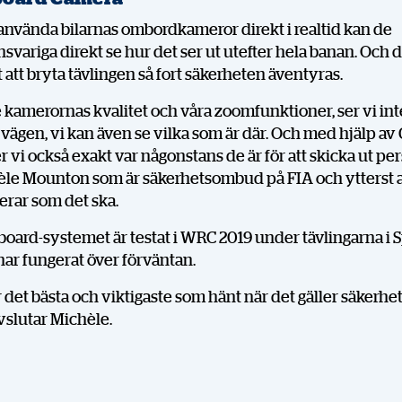
använda bilarnas ombordkameror direkt i realtid kan de
svariga direkt se hur det ser ut utefter hela banan. Och 
att bryta tävlingen så fort säkerheten äventyras.
 kamerornas kvalitet och våra zoomfunktioner, ser vi inte
 i vägen, vi kan även se vilka som är där. Och med hjälp av
r vi också exakt var någonstans de är för att skicka ut per
DELA
èle Mounton som är säkerhetsombud på FIA och ytterst a
gerar som det ska.
oard-systemet är testat i WRC 2019 under tävlingarna i 
ar fungerat över förväntan.
Facebook
X
E-post
r det bästa och viktigaste som hänt när det gäller säkerhe
vslutar Michèle.
Kopiera