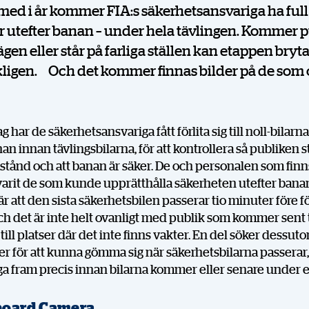
med i år kommer FIA:s säkerhetsansvariga ha full 
år utefter banan – under hela tävlingen. Kommer 
ägen eller står på farliga ställen kan etappen bryt
ligen. Och det kommer finnas bilder på de som 
ag har de säkerhetsansvariga fått förlita sig till noll-bilarn
n innan tävlingsbilarna, för att kontrollera så publiken s
stånd och att banan är säker. De och personalen som finn
arit de som kunde upprätthålla säkerheten utefter bana
r att den sista säkerhetsbilen passerar tio minuter före f
ch det är inte helt ovanligt med publik som kommer sent t
 till platser där det inte finns vakter. En del söker dessu
er för att kunna gömma sig när säkerhetsbilarna passerar, 
a fram precis innan bilarna kommer eller senare under 
board Camera