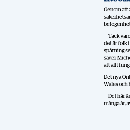
Genom att 
säkerhetsan
befogenhet 
— Tack vare
det är folk
spårning se
säger Mich
att allt fun
Det nya Onb
Wales och h
— Det här ä
många år, a