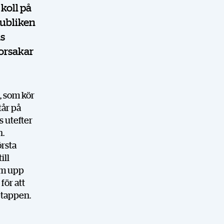
koll på
publiken
as
orsakar
a, som kör
tår på
s utefter
n.
örsta
ill
tom upp
för att
etappen.