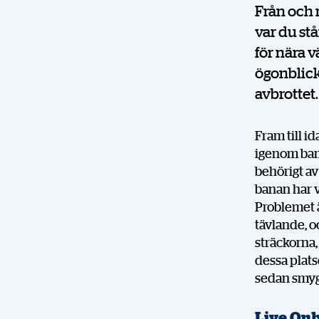
Från och 
var du st
för nära v
ögonblick
avbrottet.
Fram till id
igenom bana
behörigt av
banan har v
Problemet ä
tävlande, o
sträckorna,
dessa plats
sedan smyg
Live On