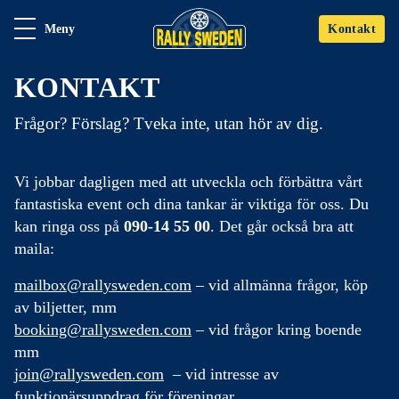
Meny
Kontakt
KONTAKT
Frågor? Förslag? Tveka inte, utan hör av dig.
Vi jobbar dagligen med att utveckla och förbättra vårt
fantastiska event och dina tankar är viktiga för oss. Du
kan ringa oss på
090-14 55 00
. Det går också bra att
maila:
mailbox@rallysweden.com
– vid allmänna frågor, köp
av biljetter, mm
booking@rallysweden.com
– vid frågor kring boende
mm
join@rallysweden.com
– vid intresse av
funktionärsuppdrag för föreningar