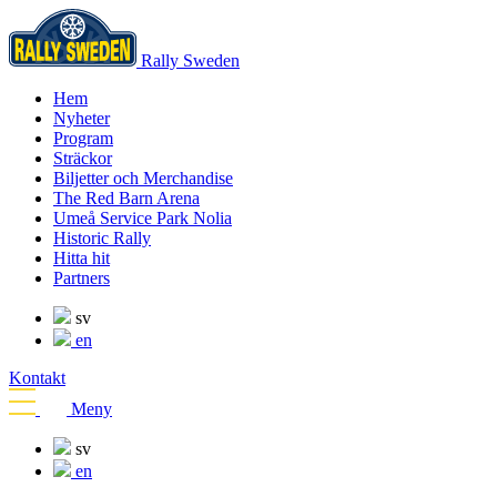
Rally Sweden
Hem
Nyheter
Program
Sträckor
Biljetter och Merchandise
The Red Barn Arena
Umeå Service Park Nolia
Historic Rally
Hitta hit
Partners
sv
en
Kontakt
Meny
sv
en