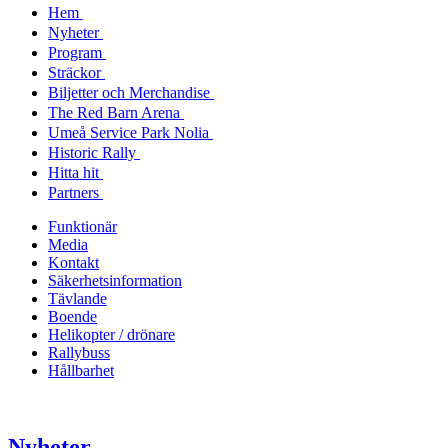
Hem
Nyheter
Program
Sträckor
Biljetter och Merchandise
The Red Barn Arena
Umeå Service Park Nolia
Historic Rally
Hitta hit
Partners
Funktionär
Media
Kontakt
Säkerhetsinformation
Tävlande
Boende
Helikopter / drönare
Rallybuss
Hållbarhet
Nyheter