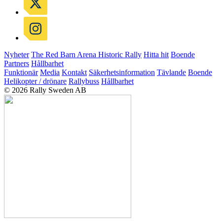
Nyheter
The Red Barn Arena
Historic Rally
Hitta hit
Boende
Partners
Hållbarhet
Funktionär
Media
Kontakt
Säkerhetsinformation
Tävlande
Boende
Helikopter / drönare
Rallybuss
Hållbarhet
© 2026 Rally Sweden AB