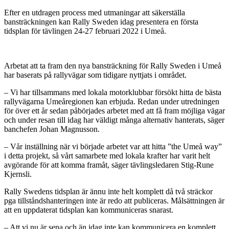
Efter en utdragen process med utmaningar att säkerställa
bansträckningen kan Rally Sweden idag presentera en första
tidsplan för tävlingen 24-27 februari 2022 i Umeå.
Arbetat att ta fram den nya bansträckning för Rally Sweden i Umeå
har baserats på rallyvägar som tidigare nyttjats i området.
– Vi har tillsammans med lokala motorklubbar försökt hitta de bästa
rallyvägarna Umeåregionen kan erbjuda. Redan under utredningen
för över ett år sedan påbörjades arbetet med att få fram möjliga vägar
och under resan till idag har väldigt många alternativ hanterats, säger
banchefen Johan Magnusson.
– Vår inställning när vi började arbetet var att hitta ”the Umeå way”
i detta projekt, så vårt samarbete med lokala krafter har varit helt
avgörande för att komma framåt, säger tävlingsledaren Stig-Rune
Kjernsli.
Rally Swedens tidsplan är ännu inte helt komplett då två sträckor
pga tillståndshanteringen inte är redo att publiceras. Målsättningen är
att en uppdaterat tidsplan kan kommuniceras snarast.
– Att vi nu är sena och än idag inte kan kommunicera en komplett