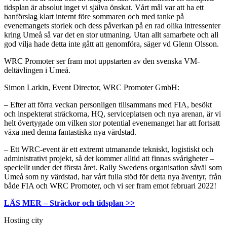
tidsplan är absolut inget vi själva önskat. Vårt mål var att ha ett
banförslag klart internt före sommaren och med tanke på
evenemangets storlek och dess påverkan på en rad olika intressenter
kring Umeå så var det en stor utmaning. Utan allt samarbete och all
god vilja hade detta inte gått att genomföra, säger vd Glenn Olsson.
WRC Promoter ser fram mot uppstarten av den svenska VM-
deltävlingen i Umeå.
Simon Larkin, Event Director, WRC Promoter GmbH:
– Efter att förra veckan personligen tillsammans med FIA, besökt
och inspekterat sträckorna, HQ, serviceplatsen och nya arenan, är vi
helt övertygade om vilken stor potential evenemanget har att fortsatt
växa med denna fantastiska nya värdstad.
– Ett WRC-event är ett extremt utmanande tekniskt, logistiskt och
administrativt projekt, så det kommer alltid att finnas svårigheter –
speciellt under det första året. Rally Swedens organisation såväl som
Umeå som ny värdstad, har vårt fulla stöd för detta nya äventyr, från
både FIA och WRC Promoter, och vi ser fram emot februari 2022!
LÄS MER – Sträckor och tidsplan >>
Hosting city