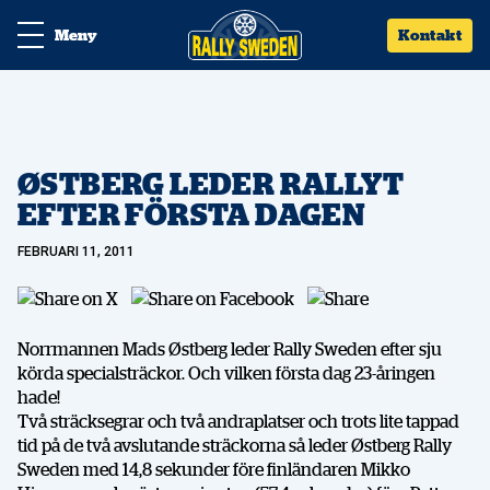
Meny
Kontakt
ØSTBERG LEDER RALLYT
EFTER FÖRSTA DAGEN
FEBRUARI 11, 2011
Norrmannen Mads Østberg leder Rally Sweden efter sju
körda specialsträckor. Och vilken första dag 23-åringen
hade!
Två sträcksegrar och två andraplatser och trots lite tappad
tid på de två avslutande sträckorna så leder Østberg Rally
Sweden med 14,8 sekunder före finländaren Mikko