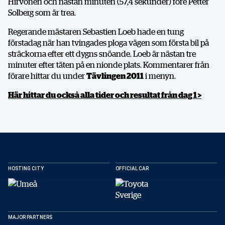
Hirvonen och nästan minuten (57,4 sekunder) före Petter
Solberg som är trea.
Regerande mästaren Sebastien Loeb hade en tung
förstadag när han tvingades ploga vägen som första bil på
sträckorna efter ett dygns snöande. Loeb är nästan tre
minuter efter täten på en nionde plats. Kommentarer från
förare hittar du under
Tävlingen 2011
i menyn.
Här hittar du också alla tider och resultat från dag 1 >
HOSTING CITY
OFFICIAL CAR
MAJOR PARTNERS