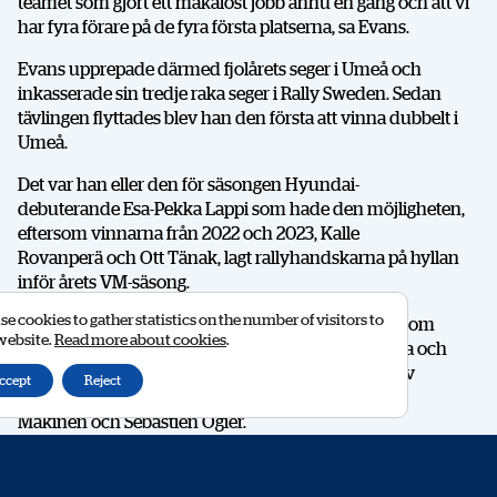
teamet som gjort ett makalöst jobb ännu en gång och att vi
har fyra förare på de fyra första platserna, sa Evans.
Evans upprepade därmed fjolårets seger i Umeå och
inkasserade sin tredje raka seger i Rally Sweden. Sedan
tävlingen flyttades blev han den första att vinna dubbelt i
Umeå.
Det var han eller den för säsongen Hyundai-
debuterande Esa-Pekka Lappi som hade den möjligheten,
eftersom vinnarna från 2022 och 2023, Kalle
Rovanperä och Ott Tänak, lagt rallyhandskarna på hyllan
inför årets VM-säsong.
e cookies to gather statistics on the number of visitors to
Noterbart är att Evans nu är en av blott fyra förare som
 website.
Read more about cookies
.
vunnit Rally Sweden tre gånger i tävlingens historia och
kan ansluta sig till ett celebert rallysällskap i form av
ccept
Reject
storheter som Kenneth Eriksson, Tommi
Mäkinen och Sébastien Ogier.
Evans var tämligen obeveklig under helgen och hade
greppet i stort sett hela tävlingen, bortsett från några