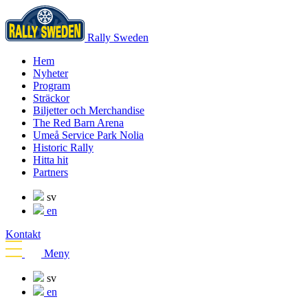
Rally Sweden
Hem
Nyheter
Program
Sträckor
Biljetter och Merchandise
The Red Barn Arena
Umeå Service Park Nolia
Historic Rally
Hitta hit
Partners
sv
en
Kontakt
Meny
sv
en