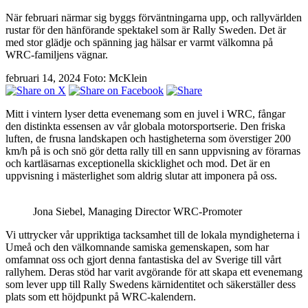
När februari närmar sig byggs förväntningarna upp, och rallyvärlden
rustar för den hänförande spektakel som är Rally Sweden. Det är
med stor glädje och spänning jag hälsar er varmt välkomna på
WRC-familjens vägnar.
februari 14, 2024
Foto: McKlein
Mitt i vintern lyser detta evenemang som en juvel i WRC, fångar
den distinkta essensen av vår globala motorsportserie. Den friska
luften, de frusna landskapen och hastigheterna som överstiger 200
km/h på is och snö gör detta rally till en sann uppvisning av förarnas
och kartläsarnas exceptionella skicklighet och mod. Det är en
uppvisning i mästerlighet som aldrig slutar att imponera på oss.
Jona Siebel, Managing Director WRC-Promoter
Vi uttrycker vår uppriktiga tacksamhet till de lokala myndigheterna i
Umeå och den välkomnande samiska gemenskapen, som har
omfamnat oss och gjort denna fantastiska del av Sverige till vårt
rallyhem. Deras stöd har varit avgörande för att skapa ett evenemang
som lever upp till Rally Swedens kärnidentitet och säkerställer dess
plats som ett höjdpunkt på WRC-kalendern.