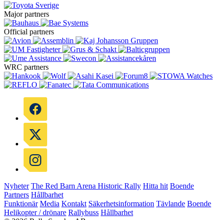
Major partners
Official partners
WRC partners
Nyheter
The Red Barn Arena
Historic Rally
Hitta hit
Boende
Partners
Hållbarhet
Funktionär
Media
Kontakt
Säkerhetsinformation
Tävlande
Boende
Helikopter / drönare
Rallybuss
Hållbarhet