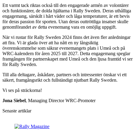
Ett varmt tack riktas också till den engagerade armén av volontärer
och funktionärer, de dolda hjältarna i Rally Sweden. Deras uthålliga
engagemang, särskilt i hårt väder och låga temperaturer, är ett bevis
för deras passion för sporten. Utan deras outtröttliga insatser skulle
genomförandet av detta evenemang vara en omöjlig uppgift.
När vi rustar för Rally Sweden 2024 finns det även fler anledningar
att fira. Vi är glada över att ha nått en ny långsiktig
överenskommelse som säkrar evenemangets plats i Umeå och på
WRC-kalendern för åren 2025 till 2027. Detta engagemang speglar
framgången för partnerskapet med Umeå och den ljusa framtid vi ser
för Rally Sweden.
Till alla deltagare, åskådare, partners och intressenter önskar vi ett
säkert, framgångsrikt och fullständigt njutbart Rally Sweden.
Vi ses på sträckorna!
Jona Siebel
, Managing Director WRC-Promoter
Senaste artiklar