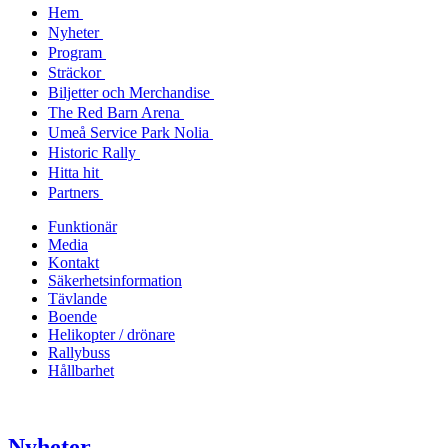
Hem
Nyheter
Program
Sträckor
Biljetter och Merchandise
The Red Barn Arena
Umeå Service Park Nolia
Historic Rally
Hitta hit
Partners
Funktionär
Media
Kontakt
Säkerhetsinformation
Tävlande
Boende
Helikopter / drönare
Rallybuss
Hållbarhet
Nyheter