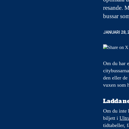
resande. M
bussar som
JANUARI 28, 
Om du har en
citybussarna
den eller de
vuxen som har
Ladda ne
Om du inte h
biljett i
Ultr
tidtabeller,