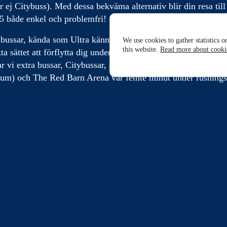
er ej Citybuss). Med dessa bekväma alternativ blir din resa till
 både enkel och problemfri!
bussar, kända som Ultra kännetecknade med sina blåa och grö
We use cookies to gather statistics o
this website.
Read more about cooki
kta sättet att förflytta dig under Rally Sweden. För att göra re
r vi extra bussar, Citybussar, som trafikerar sträckan mellan 
um) och The Red Barn Arena var femte minut under rusnings
 kan du enkelt ta dig till och från de bästa platserna i Umeå 
 och det är betydligt enklare och tryggare än att ta med egen bi
n och Umeå Service Park
 rallyt inkluderar två extra intressanta platser under Rally Swe
arn Arena:
Här körs fyra etapper under torsdag, fredag, lörd
6 februari).