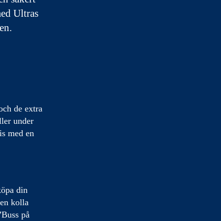
med Ultras
en.
och de extra
ller under
tis med en
 köpa din
ven kolla
 ”Buss på