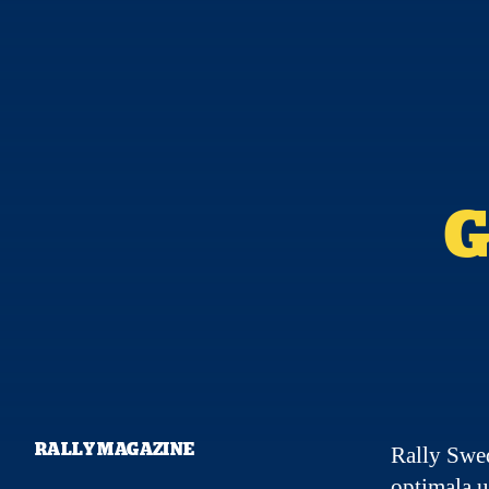
G
RALLY MAGAZINE
Rally Swed
optimala u