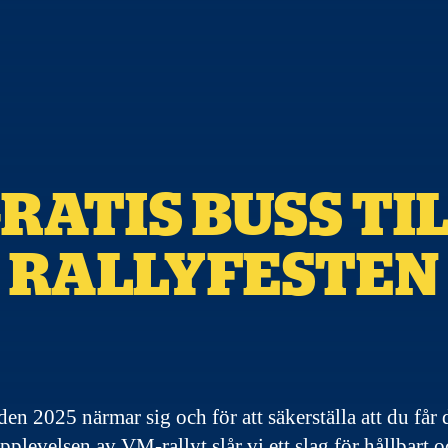
RATIS BUSS TI
RALLYFESTEN
en 2025 närmar sig och för att säkerställa att du får 
pplevelsen av VM-rallyt slår vi ett slag för hållbart o