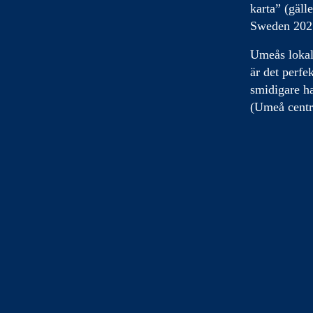
karta” (gäll
Sweden 2025
Umeås lokal
är det perfe
smidigare ha
(Umeå centr
dessa bussar
rallyfesten,
Red Bar
Din väg till
The Red B
söndag (13–1