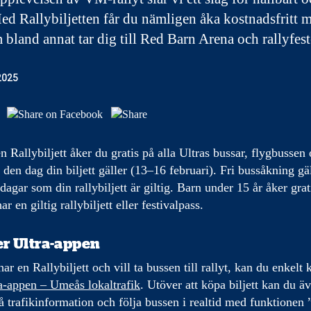
ed Rallybiljetten får du nämligen åka kostnadsfritt 
 bland annat tar dig till Red Barn Arena och rallyfest
2025
 Rallybiljett åker du gratis på alla Ultras bussar, flygbussen 
 den dag din biljett gäller (13–16 februari). Fri bussåkning gä
 dagar som din rallybiljett är giltig. Barn under 15 år åker gra
 en giltig rallybiljett eller festivalpass.
r Ultra-appen
ar en Rallybiljett och vill ta bussen till rallyt, kan du enkelt
a-appen – Umeås lokaltrafik
. Utöver att köpa biljett kan du ä
 få trafikinformation och följa bussen i realtid med funktionen