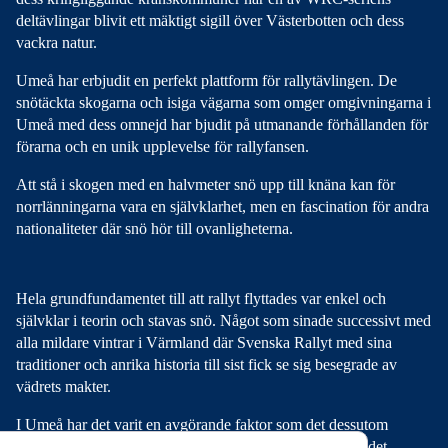
deltävlingar blivit ett mäktigt sigill över Västerbotten och dess
vackra natur.
Umeå har erbjudit en perfekt plattform för rallytävlingen. De
snötäckta skogarna och isiga vägarna som omger omgivningarna i
Umeå med dess omnejd har bjudit på utmanande förhållanden för
förarna och en unik upplevelse för rallyfansen.
Att stå i skogen med en halvmeter snö upp till knäna kan för
norrlänningarna vara en självklarhet, men en fascination för andra
nationaliteter där snö hör till ovanligheterna.
Hela grundfundamentet till att rallyt flyttades var enkel och
självklar i teorin och stavas snö. Något som sinade successivt med
alla mildare vintrar i Värmland där Svenska Rallyt med sina
traditioner och anrika historia till sist fick se sig besegrade av
vädrets makter.
I Umeå har det varit en avgörande faktor som det dessutom
funnits överflöd av såväl 2021 som 2022. Det har blivit det