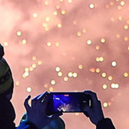
DELA
Facebook
X
E-post
Kopiera