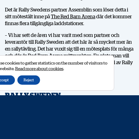
Det är Rally Swedens partner Assemblin som löser detta i
sitt mötestält inne på
The Red Barn Arena
där det kommer
finnas flera tillgängliga laddstationer.
– Vi har sett de åren vi har varit med som partner och
leverantör till Rally Sweden att det här är så mycket mer än
en rallytävling. Det har vuxit sig till en mötesplats för många
och där är Red Barn Arena mittpunkten. En plats man vill
vara på. Att vi då kan vara med och utveckla en del av Rally
e cookies to gather statistics on the number of visitors to
 website.
Read more about cookies
.
Sweden för besökarna känns bara bra, säger Patrik
Lundström, filialchef Assemblin Umeå.
ccept
Reject
EN DEL AV UTVECKLINGEN AV
RALLY SWEDEN
För Rally Sweden innebär det inte bara att rallyt nu
tillsammans med Assemblin kan erbjuda en trygghet för
besökarna att kunna ladda sin mobil.
– För oss är det här en viktig del i
utvecklingen av besöksupplevelsen på Rally Sweden och