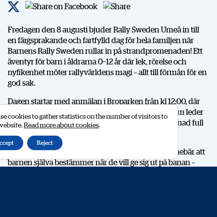
Fredagen den 8 augusti bjuder Rally Sweden Umeå in till
en färgsprakande och fartfylld dag för hela familjen när
Barnens Rally Sweden rullar in på strandpromenaden! Ett
äventyr för barn i åldrarna 0–12 år där lek, rörelse och
nyfikenhet möter rallyvärldens magi – allt till förmån för en
god sak.
Dagen startar med anmälan i Broparken från kl 12:00, där
varje deltagare får sin egen road book – en karta som leder
e cookies to gather statistics on the number of visitors to
dem till rallystarten. På vägen väntar en tipspromenad full
 website.
Read more about cookies
.
av kluriga frågor och överraskningar.
ccept
Reject
Mellan 13:00 och 15:00 är det öppen start, vilket innebär att
barnen själva bestämmer när de vill ge sig ut på banan –
gående, springande, i trampbil eller lådbil. När de passerar
mållinjen väntar både present och fika som belöning.
Samtidigt förvandlas Broparken till en härlig samlingsplats
för hela familjen med filmvisning på storbildsskärm,