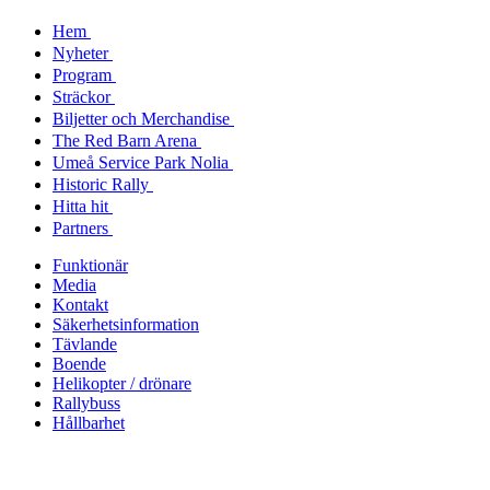
Hem
Nyheter
Program
Sträckor
Biljetter och Merchandise
The Red Barn Arena
Umeå Service Park Nolia
Historic Rally
Hitta hit
Partners
Funktionär
Media
Kontakt
Säkerhetsinformation
Tävlande
Boende
Helikopter / drönare
Rallybuss
Hållbarhet