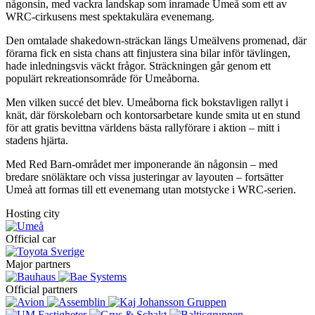
någonsin, med vackra landskap som inramade Umeå som ett av
WRC-cirkusens mest spektakulära evenemang.
Den omtalade shakedown-sträckan längs Umeälvens promenad, där
förarna fick en sista chans att finjustera sina bilar inför tävlingen,
hade inledningsvis väckt frågor. Sträckningen går genom ett
populärt rekreationsområde för Umeåborna.
Men vilken succé det blev. Umeåborna fick bokstavligen rallyt i
knät, där förskolebarn och kontorsarbetare kunde smita ut en stund
för att gratis bevittna världens bästa rallyförare i aktion – mitt i
stadens hjärta.
Med Red Barn-området mer imponerande än någonsin – med
bredare snöläktare och vissa justeringar av layouten – fortsätter
Umeå att formas till ett evenemang utan motstycke i WRC-serien.
Hosting city
Official car
Major partners
Official partners