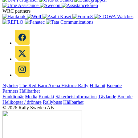
WRC partners
Nyheter
The Red Barn Arena
Historic Rally
Hitta hit
Boende
Partners
Hållbarhet
Funktionär
Media
Kontakt
Säkerhetsinformation
Tävlande
Boende
Helikopter / drönare
Rallybuss
Hållbarhet
© 2026 Rally Sweden AB