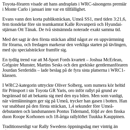
Toyota-föraren visade att hans andraplats i WRC-säsongens premiär
i Monte Carlo i januari inte var en tillfällighet.
Evans vann den korta publiksträckan, Umeå SS1, med tiden 3:21,6,
fem tiondelar före sin teamkamrat Kalle Rovanperä och Hyundai-
stjärnan Ott Tänak. De två sistnämnda noterade exakt samma tid.
Med det sagt är den första sträckan alltid något av en uppvärmning
för förarna, och fredagen markerar den verkliga starten på tävlingen,
med sju specialsträckor framför sig.
En tydlig trend var att M-Sport Fords kvartett – Joshua McErlean,
Grégoire Munster, Martins Sesks och den grekiske gentlemanföraren
Jourdan Serderidis – lade beslag på de fyra sista platserna i WRC1-
klassen.
I WRC2-kategorin uttryckte Oliver Solberg, som numera kör heltid
för Prinsport i sin Toyota GR Yaris, oro inför rallyt på grund av
begränsad tid att bekanta sig med den nya bilen. Men som vanligt,
när värmlänningen ger sig på Umeå, trycker han gasen i botten. Han
var snabbast på den första sträckan, 1,4 sekunder före Umeå-
debutanten och landsmannen Pontus Tidemand, följd av den finska
duon Roope Korhonen och 18-åriga rallylöftet Tuukka Kauppinen.
Traditionsenligt var Rally Swedens öppningsdag mer vintrig än