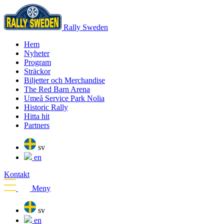
Rally Sweden
Hem
Nyheter
Program
Sträckor
Biljetter och Merchandise
The Red Barn Arena
Umeå Service Park Nolia
Historic Rally
Hitta hit
Partners
sv
en
Kontakt
Meny
sv
en