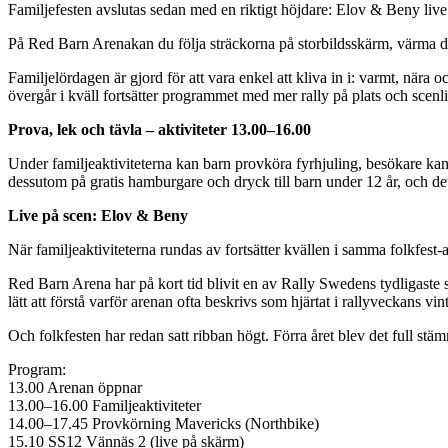
Familjefesten avslutas sedan med en riktigt höjdare: Elov & Beny live
På Red Barn Arenakan du följa sträckorna på storbildsskärm, värma d
Familjelördagen är gjord för att vara enkel att kliva in i: varmt, nä
övergår i kväll fortsätter programmet med mer rally på plats och scenli
Prova, lek och tävla – aktiviteter 13.00–16.00
Under familjeaktiviteterna kan barn provköra fyrhjuling, besökare kan 
dessutom på gratis hamburgare och dryck till barn under 12 år, och de
Live på scen: Elov & Beny
När familjeaktiviteterna rundas av fortsätter kvällen i samma folkfes
Red Barn Arena har på kort tid blivit en av Rally Swedens tydligaste 
lätt att förstå varför arenan ofta beskrivs som hjärtat i rallyveckans vint
Och folkfesten har redan satt ribban högt. Förra året blev det full st
Program:
13.00 Arenan öppnar
13.00–16.00 Familjeaktiviteter
14.00–17.45 Provkörning Mavericks (Northbike)
15.10 SS12 Vännäs 2 (live på skärm)