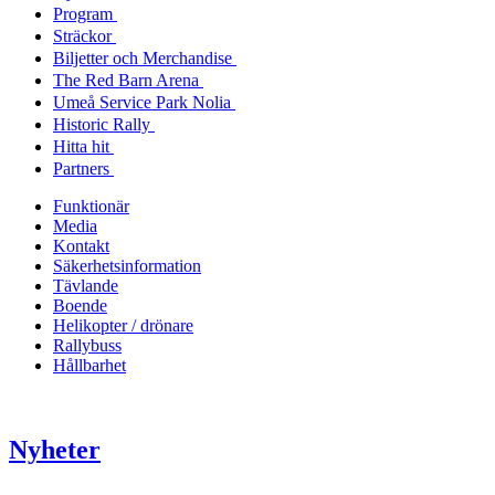
Program
Sträckor
Biljetter och Merchandise
The Red Barn Arena
Umeå Service Park Nolia
Historic Rally
Hitta hit
Partners
Funktionär
Media
Kontakt
Säkerhetsinformation
Tävlande
Boende
Helikopter / drönare
Rallybuss
Hållbarhet
Nyheter