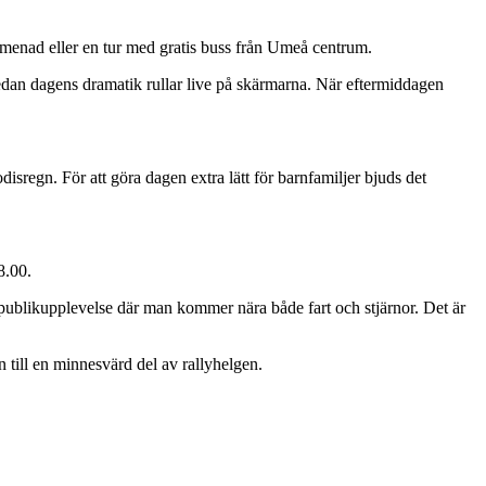
menad eller en tur med gratis buss från Umeå centrum.
medan dagens dramatik rullar live på skärmarna. När eftermiddagen
sregn. För att göra dagen extra lätt för barnfamiljer bjuds det
8.00.
n publikupplevelse där man kommer nära både fart och stjärnor. Det är
 till en minnesvärd del av rallyhelgen.