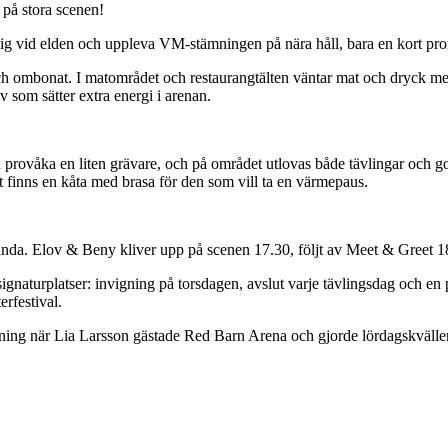
 på stora scenen!
ig vid elden och uppleva VM-stämningen på nära håll, bara en kort pro
ra och ombonat. I matområdet och restaurangtälten väntar mat och dryck 
v som sätter extra energi i arenan.
provåka en liten grävare, och på området utlovas både tävlingar och godi
t finns en kåta med brasa för den som vill ta en värmepaus.
t-anda. Elov & Beny kliver upp på scenen 17.30, följt av Meet & Greet 1
signaturplatser: invigning på torsdagen, avslut varje tävlingsdag och e
erfestival.
ämning när Lia Larsson gästade Red Barn Arena och gjorde lördagskvällen