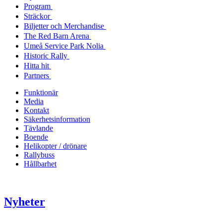
Program
Sträckor
Biljetter och Merchandise
The Red Barn Arena
Umeå Service Park Nolia
Historic Rally
Hitta hit
Partners
Funktionär
Media
Kontakt
Säkerhetsinformation
Tävlande
Boende
Helikopter / drönare
Rallybuss
Hållbarhet
Nyheter