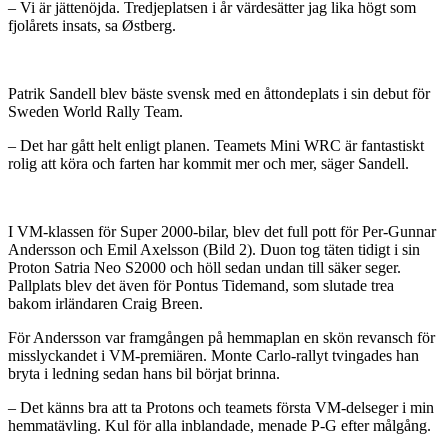
– Vi är jättenöjda. Tredjeplatsen i år värdesätter jag lika högt som
fjolårets insats, sa Østberg.
Patrik Sandell blev bäste svensk med en åttondeplats i sin debut för
Sweden World Rally Team.
– Det har gått helt enligt planen. Teamets Mini WRC är fantastiskt
rolig att köra och farten har kommit mer och mer, säger Sandell.
I VM-klassen för Super 2000-bilar, blev det full pott för Per-Gunnar
Andersson och Emil Axelsson (Bild 2). Duon tog täten tidigt i sin
Proton Satria Neo S2000 och höll sedan undan till säker seger.
Pallplats blev det även för Pontus Tidemand, som slutade trea
bakom irländaren Craig Breen.
För Andersson var framgången på hemmaplan en skön revansch för
misslyckandet i VM-premiären. Monte Carlo-rallyt tvingades han
bryta i ledning sedan hans bil börjat brinna.
– Det känns bra att ta Protons och teamets första VM-delseger i min
hemmatävling. Kul för alla inblandade, menade P-G efter målgång.