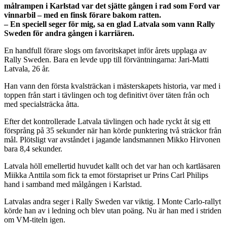
målrampen i Karlstad var det sjätte gången i rad som Ford var
vinnarbil – med en finsk förare bakom ratten.
– En speciell seger för mig, sa en glad Latvala som vann Rally
Sweden för andra gången i karriären.
En handfull förare slogs om favoritskapet inför årets upplaga av
Rally Sweden. Bara en levde upp till förväntningarna: Jari-Matti
Latvala, 26 år.
Han vann den första kvalsträckan i mästerskapets historia, var med i
toppen från start i tävlingen och tog definitivt över täten från och
med specialsträcka åtta.
Efter det kontrollerade Latvala tävlingen och hade ryckt åt sig ett
försprång på 35 sekunder när han körde punktering två sträckor från
mål. Plötsligt var avståndet i jagande landsmannen Mikko Hirvonen
bara 8,4 sekunder.
Latvala höll emellertid huvudet kallt och det var han och kartläsaren
Miikka Anttila som fick ta emot förstapriset ur Prins Carl Philips
hand i samband med målgången i Karlstad.
Latvalas andra seger i Rally Sweden var viktig. I Monte Carlo-rallyt
körde han av i ledning och blev utan poäng. Nu är han med i striden
om VM-titeln igen.