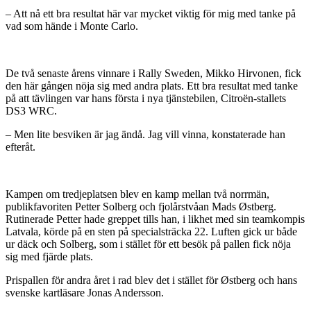
– Att nå ett bra resultat här var mycket viktig för mig med tanke på
vad som hände i Monte Carlo.
De två senaste årens vinnare i Rally Sweden, Mikko Hirvonen, fick
den här gången nöja sig med andra plats. Ett bra resultat med tanke
på att tävlingen var hans första i nya tjänstebilen, Citroën-stallets
DS3 WRC.
– Men lite besviken är jag ändå. Jag vill vinna, konstaterade han
efteråt.
Kampen om tredjeplatsen blev en kamp mellan två norrmän,
publikfavoriten Petter Solberg och fjolårstvåan Mads Østberg.
Rutinerade Petter hade greppet tills han, i likhet med sin teamkompis
Latvala, körde på en sten på specialsträcka 22. Luften gick ur både
ur däck och Solberg, som i stället för ett besök på pallen fick nöja
sig med fjärde plats.
Prispallen för andra året i rad blev det i stället för Østberg och hans
svenske kartläsare Jonas Andersson.