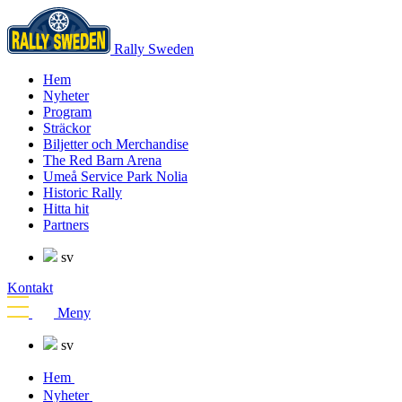
Rally Sweden
Hem
Nyheter
Program
Sträckor
Biljetter och Merchandise
The Red Barn Arena
Umeå Service Park Nolia
Historic Rally
Hitta hit
Partners
sv
Kontakt
Meny
sv
Hem
Nyheter