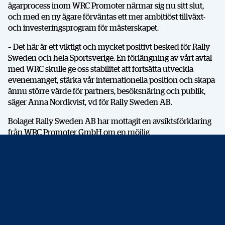
ägarprocess inom WRC Promoter närmar sig nu sitt slut,
och med en ny ägare förväntas ett mer ambitiöst tillväxt-
och investeringsprogram för mästerskapet.
– Det här är ett viktigt och mycket positivt besked för Rally
Sweden och hela Sportsverige. En förlängning av vårt avtal
med WRC skulle ge oss stabilitet att fortsätta utveckla
evenemanget, stärka vår internationella position och skapa
ännu större värde för partners, besöksnäring och publik,
säger Anna Nordkvist, vd för Rally Sweden AB.
Bolaget Rally Sweden AB har mottagit en avsiktsförklaring
från WRC Promoter GmbH om en möjlig
kontraktsförlängning för Rally Sweden i FIA World Rally
Championship (WRC) efter 2027. I brevet som är
undertecknat av WRC Promoters företrädare Simon Larkin,
bekräftas ett fortsatt starkt intresse för att utveckla och
förlänga samarbetet med Rally Sweden AB och där i
betonas även vikten av fortsatt samarbete med offentliga
aktörer och näringsliv, för att säkerställa evenemangets
långsiktiga framgång.