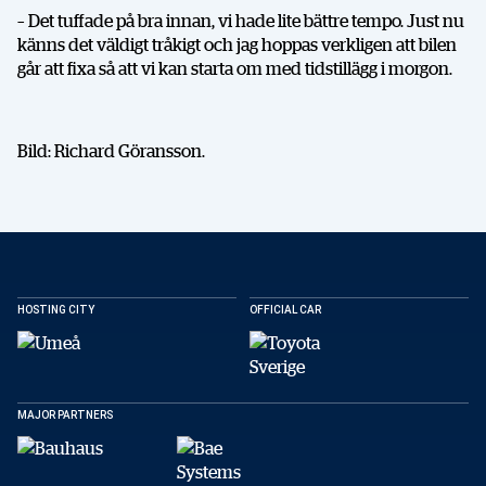
– Det tuffade på bra innan, vi hade lite bättre tempo. Just nu
känns det väldigt tråkigt och jag hoppas verkligen att bilen
går att fixa så att vi kan starta om med tidstillägg i morgon.
Bild: Richard Göransson.
DELA
HOSTING CITY
OFFICIAL CAR
MAJOR PARTNERS
Facebook
X
E-post