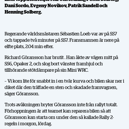
Dani Sordo, Evgeny Novikov, Patrik Sandell och
Henning Solberg.
Regerande världsmästaren Sébastien Loeb var av på SS7
och tappade två minuter på SS7. Fransmannen är nere på
elfte plats, 2.04 min efter.
Richard Göransson har brutit . Han åkte av vägen mitt på
SS6, Opaker 2, och slog bort vänster framhjul och
tillhörande stötdämpare på sin Mini WRC.
– Vi kom lite för snabbt in i en tvär kurva och bilen skar ner i
diket där den träffade en sten och skadade framvagnen,
säger Göransson.
Trots avåkningen bryter Göransson inte från rallyt totalt.
Förhoppningen är att teamet kan reparera bilen så att
Göransson kan starta om under den så kallade Rally 2-
regeln i morgon, lördag.