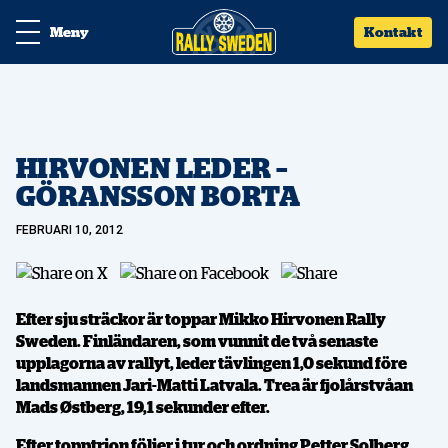
Meny
Kontakt
HIRVONEN LEDER –
GÖRANSSON BORTA
FEBRUARI 10, 2012
Efter sju sträckor är toppar Mikko Hirvonen Rally
Sweden. Finländaren, som vunnit de två senaste
upplagorna av rallyt, leder tävlingen 1,0 sekund före
landsmannen Jari-Matti Latvala. Trea är fjolårstvåan
Mads Østberg, 19,1 sekunder efter.
Efter topptrion följer i tur och ordning Petter Solberg,