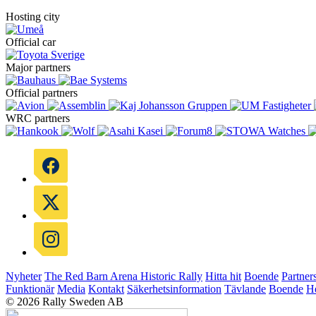
Hosting city
Official car
Major partners
Official partners
WRC partners
Nyheter
The Red Barn Arena
Historic Rally
Hitta hit
Boende
Partner
Funktionär
Media
Kontakt
Säkerhetsinformation
Tävlande
Boende
He
© 2026 Rally Sweden AB