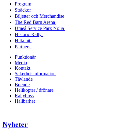
Program
Sträckor
Biljetter och Merchandise
The Red Barn Arena
Umeå Service Park Nolia
Historic Rally
Hitta hit
Partners
Funktionär
Media
Kontakt
Säkerhetsinformation
Tävlande
Boende
Helikopter / drönare
Rallybuss
Hållbarhet
Nyheter