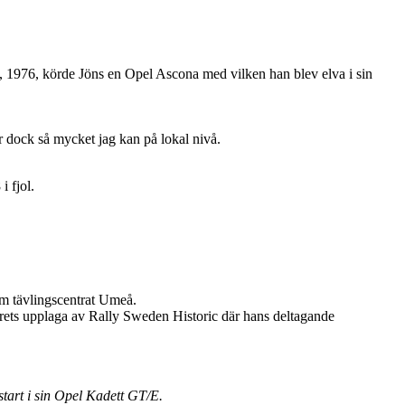
Då, 1976, körde Jöns en Opel Ascona med vilken han blev elva i sin
ar dock så mycket jag kan på lokal nivå.
i fjol.
om tävlingscentrat Umeå.
r årets upplaga av Rally Sweden Historic där hans deltagande
start i sin Opel Kadett GT/E.