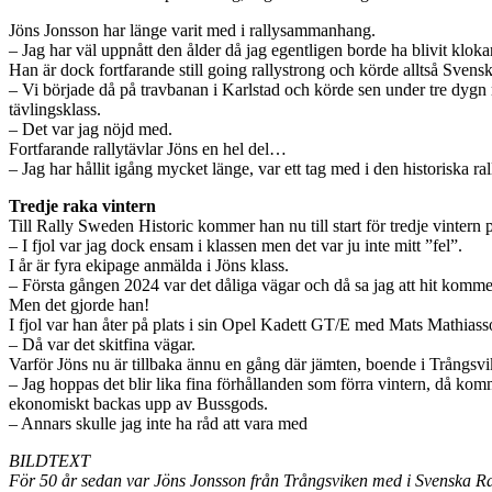
Jöns Jonsson har länge varit med i rallysammanhang.
– Jag har väl uppnått den ålder då jag egentligen borde ha blivit kloka
Han är dock fortfarande still going rallystrong och körde alltså Svensk
– Vi började då på travbanan i Karlstad och körde sen under tre dygn m
tävlingsklass.
– Det var jag nöjd med.
Fortfarande rallytävlar Jöns en hel del…
– Jag har hållit igång mycket länge, var ett tag med i den historiska r
Tredje raka vintern
Till Rally Sweden Historic kommer han nu till start för tredje vintern på
– I fjol var jag dock ensam i klassen men det var ju inte mitt ”fel”.
I år är fyra ekipage anmälda i Jöns klass.
– Första gången 2024 var det dåliga vägar och då sa jag att hit kommer
Men det gjorde han!
I fjol var han åter på plats i sin Opel Kadett GT/E med Mats Mathiass
– Då var det skitfina vägar.
Varför Jöns nu är tillbaka ännu en gång där jämten, boende i Trångsvi
– Jag hoppas det blir lika fina förhållanden som förra vintern, då kom
ekonomiskt backas upp av Bussgods.
– Annars skulle jag inte ha råd att vara med
BILDTEXT
För 50 år sedan var Jöns Jonsson från Trångsviken med i Svenska Ra