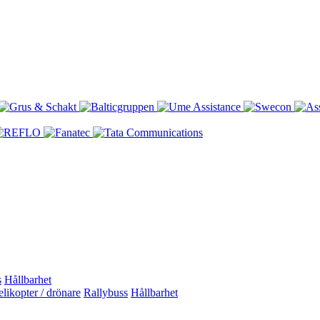
s
Hållbarhet
likopter / drönare
Rallybuss
Hållbarhet