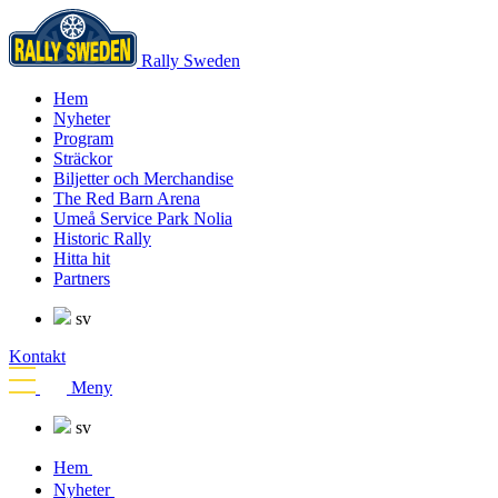
Rally Sweden
Hem
Nyheter
Program
Sträckor
Biljetter och Merchandise
The Red Barn Arena
Umeå Service Park Nolia
Historic Rally
Hitta hit
Partners
sv
Kontakt
Meny
sv
Hem
Nyheter