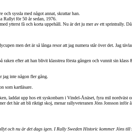
re och syssla med något annat, skrattar han.
a Rallyt för 50 år sedan, 1976.
ed ytterst få och korta uppehåll. Nu är det ju mer av ett sprintrally. 
allycupen men det är så långa resor att jag numera står över det. Jag tävl
 raken efter att han blivit klasstrea första gången och vunnit sin klass 8 
 jag inte någon fler gång.
on som kartläsare.
ken, laddat upp hos ett syskonbarn i Vindel-Ånäset, fyra mil nordväst 
mer det här att bli riktigt skoj, menar rallyveteranen Jöns Jonsson infö
llyt och nu är
det dags igen. I Rally Sweden Historic kommer Jöns till 