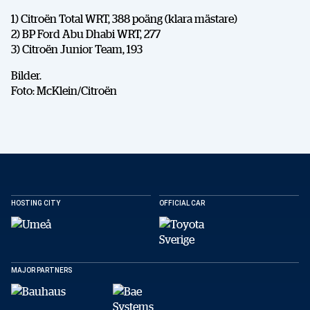
1) Citroën Total WRT, 388 poäng (klara mästare)
2) BP Ford Abu Dhabi WRT, 277
DELA
3) Citroën Junior Team, 193
Bilder.
Foto: McKlein/Citroën
Facebook
X
E-post
Kopiera
HOSTING CITY
OFFICIAL CAR
MAJOR PARTNERS