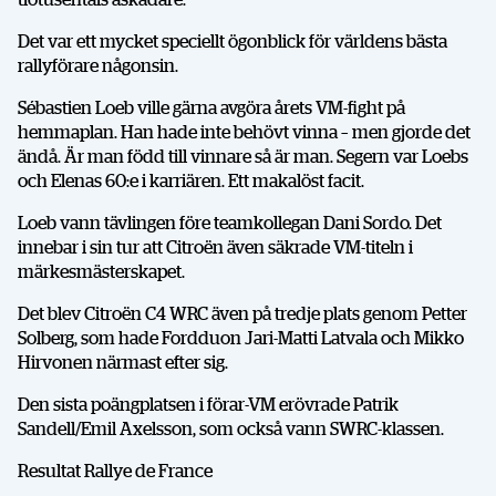
Det var ett mycket speciellt ögonblick för världens bästa
rallyförare någonsin.
Sébastien Loeb ville gärna avgöra årets VM-fight på
hemmaplan. Han hade inte behövt vinna – men gjorde det
ändå. Är man född till vinnare så är man. Segern var Loebs
och Elenas 60:e i karriären. Ett makalöst facit.
Loeb vann tävlingen före teamkollegan Dani Sordo. Det
innebar i sin tur att Citroën även säkrade VM-titeln i
märkesmästerskapet.
Det blev Citroën C4 WRC även på tredje plats genom Petter
Solberg, som hade Fordduon Jari-Matti Latvala och Mikko
Hirvonen närmast efter sig.
Den sista poängplatsen i förar-VM erövrade Patrik
Sandell/Emil Axelsson, som också vann SWRC-klassen.
Resultat Rallye de France