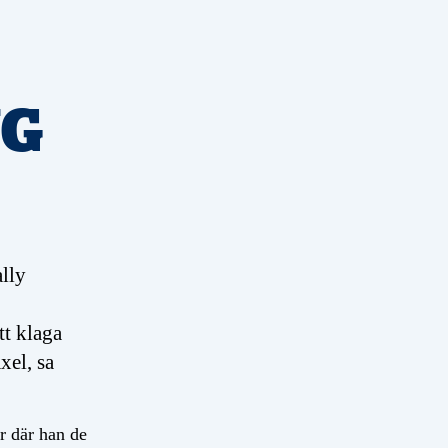
NG
ally
tt klaga
xel, sa
r där han de