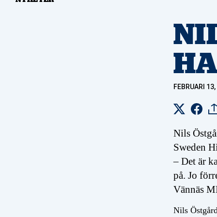
NIL
HA
FEBRUARI 13,
Nils Östgå
Sweden His
– Det är ka
på. Jo förr
Vännäs MK
Nils Östgård