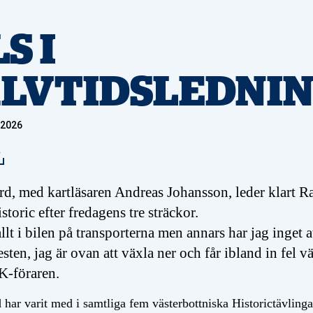
S I
LVTIDSLEDNI
 2026
rd, med kartläsaren Andreas Johansson, leder klart R
toric efter fredagens tre sträckor.
llt i bilen på transporterna men annars har jag inget a
esten, jag är ovan att växla ner och får ibland in fel vä
-föraren.
 har varit med i samtliga fem västerbottniska Historictävlinga