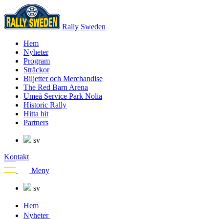
Rally Sweden
Hem
Nyheter
Program
Sträckor
Biljetter och Merchandise
The Red Barn Arena
Umeå Service Park Nolia
Historic Rally
Hitta hit
Partners
sv
Kontakt
Meny
sv
Hem
Nyheter