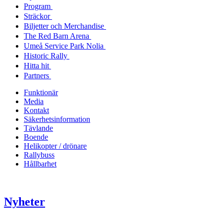
Program
Sträckor
Biljetter och Merchandise
The Red Barn Arena
Umeå Service Park Nolia
Historic Rally
Hitta hit
Partners
Funktionär
Media
Kontakt
Säkerhetsinformation
Tävlande
Boende
Helikopter / drönare
Rallybuss
Hållbarhet
Nyheter