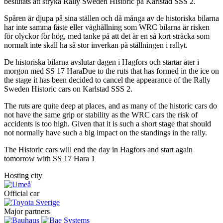
beslutats att stryka Rally Sweden Historic på Karlstad SSS 2.
Spåren är djupa på sina ställen och då många av de historiska bilarna
har inte samma fäste eller väghållning som WRC bilarna är risken
för olyckor för hög, med tanke på att det är en så kort sträcka som
normalt inte skall ha så stor inverkan på ställningen i rallyt.
De historiska bilarna avslutar dagen i Hagfors och startar åter i
morgon med SS 17 HaraDue to the ruts that has formed in the ice on
the stage it has been decided to cancel the appearance of the Rally
Sweden Historic cars on Karlstad SSS 2.
The ruts are quite deep at places, and as many of the historic cars do
not have the same grip or stability as the WRC cars the risk of
accidents is too high. Given that it is such a short stage that should
not normally have such a big impact on the standings in the rally.
The Historic cars will end the day in Hagfors and start again
tomorrow with SS 17 Hara 1
Hosting city
Official car
Major partners