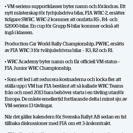
• VM-seriens supportklasser byter namn och förändras. Ett
nytt mästerskap för fyrhjulsdriva bilar, FIA WRC-2, ersätter
tidigare SWRC. WRC-2 kommer att omfatta R5-, R4- och
S2000-bilar. En cup för Grupp N-bilar kommer också att
ingå i klassen.
Production Car World Rally Championship, PWRC, ersätts
av FIA WRC-3 för tvåhjulsdrivna bilar – R3, R2 och R1.
• WRC Academy byter namn och får officiell VM-status –
FIA Junior WRC Championship.
• Som ett led i att reducera kostnaderna och locka fler att
ställa upp i VM har FIA bestämt att så kallade WRC Teams
från och med 2013 bara behöver starta i en tävling utanför
Europa. De måste emellertid fortfarande delta i minst sju av
VM-seriens 13 tävlingar.
När det gäller kalendern för Svenska Rallyt AB sedan en tid
tillbaka diskussioner med FIA om ett 3-årskontrakt.