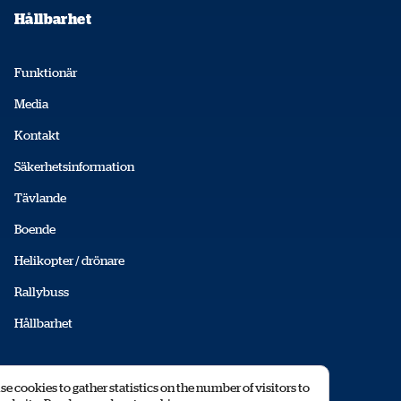
Hållbarhet
Funktionär
Media
Kontakt
Säkerhetsinformation
Tävlande
Boende
Helikopter / drönare
Rallybuss
Hållbarhet
© 2026 RALLY SWEDEN AB
e cookies to gather statistics on the number of visitors to