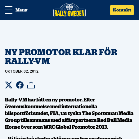
Meny
Kontakt
NY PROMOTOR KLAR FÖR
RALLY-VM
OKTOBER 02, 2012
Rally-VM har fått en ny promotor. Efter
överenskommelse med internationella
bilsportförbundet, FIA, tar tyska The Sportsman Media
Group tillsammans med affärspartnern Red Bull Media
House över som WRC Global Promotor 2013.
– Vi får in två starka aktörer som har en ekonomisk