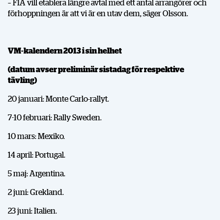
– FIA vill etablera längre avtal med ett antal arrangörer och
förhoppningen är att vi är en utav dem, säger Olsson.
VM-kalendern 2013 i sin helhet
(datum avser preliminär sistadag för respektive
tävling)
20 januari: Monte Carlo-rallyt.
7-10 februari: Rally Sweden.
10 mars: Mexiko.
14 april: Portugal.
5 maj: Argentina.
DELA
2 juni: Grekland.
23 juni: Italien.