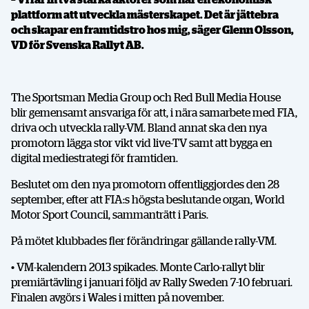
plattform att utveckla mästerskapet. Det är jättebra
och skapar en framtidstro hos mig, säger Glenn Olsson,
VD för Svenska Rallyt AB.
The Sportsman Media Group och Red Bull Media House
blir gemensamt ansvariga för att, i nära samarbete med FIA,
driva och utveckla rally-VM. Bland annat ska den nya
promotorn lägga stor vikt vid live-TV samt att bygga en
digital mediestrategi för framtiden.
Beslutet om den nya promotorn offentliggjordes den 28
september, efter att FIA:s högsta beslutande organ, World
Motor Sport Council, sammanträtt i Paris.
På mötet klubbades fler förändringar gällande rally-VM.
• VM-kalendern 2013 spikades. Monte Carlo-rallyt blir
premiärtävling i januari följd av Rally Sweden 7-10 februari.
Finalen avgörs i Wales i mitten på november.