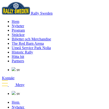
Rally Sweden
Hem
Nyheter
Program
Sträckor
Biljetter och Merchandise
The Red Barn Arena
Umeå Service Park Nolia
Historic Rally
Hitta hit
Partners
sv
Kontakt
Meny
sv
Hem
Nyheter