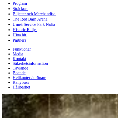
Program
Sträckor
Biljetter och Merchandise
The Red Barn Arena
Umeå Service Park Nolia
Historic Rally
Hitta hit
Partners
Funktionär
Media
Kontakt
Säkerhetsinformation
Tävlande
Boende
Helikopter / drönare
Rallybuss
Hållbarhet