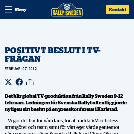
Meny
Kontakt
POSITIVT BESLUT I TV-
FRÅGAN
FEBRUARI 07, 2012
Det blir global TV-produktion från Rally Sweden 9-12
februari. Ledningen för Svenska Rallyt offentliggjorde
nyligen sitt beslut på en presskonferens i Karlstad.
– Vi gör det här för våra fans, för att rädda VM och dess
arrangörer och team samt för vårt eget värde gentemot
våra sponsorer, säger Svenska Rallyts vd Glenn Olsson