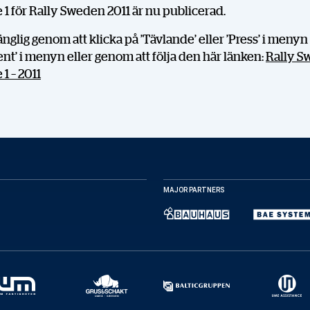
 1 för Rally Sweden 2011 är nu publicerad.
gänglig genom att klicka på ’Tävlande’ eller ’Press’ i meny
t’ i menyn eller genom att följa den här länken:
Rally S
1 – 2011
DELA
MAJOR PARTNERS
Facebook
X
E-post
Kopiera