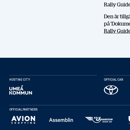
Rally Guide
Den är till
på ’Dokumen
Rally Guide 
HOSTING CITY
OFFICIAL CAR
OFFICIAL PARTNERS