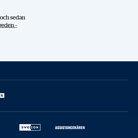
n och sedan
weden –