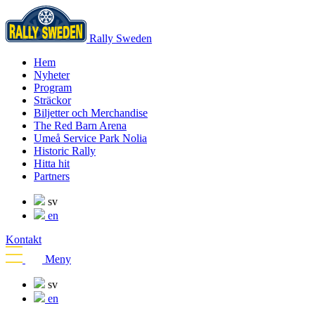
Rally Sweden
Hem
Nyheter
Program
Sträckor
Biljetter och Merchandise
The Red Barn Arena
Umeå Service Park Nolia
Historic Rally
Hitta hit
Partners
sv
en
Kontakt
Meny
sv
en