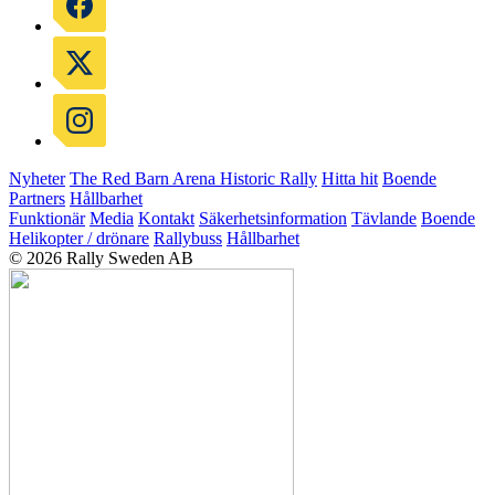
Nyheter
The Red Barn Arena
Historic Rally
Hitta hit
Boende
Partners
Hållbarhet
Funktionär
Media
Kontakt
Säkerhetsinformation
Tävlande
Boende
Helikopter / drönare
Rallybuss
Hållbarhet
© 2026 Rally Sweden AB