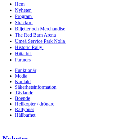
Hem
Nyheter
Program
Sträckor
Biljetter och Merchandise
The Red Barn Arena
Umeå Service Park Nolia
Historic Rally
Hitta hit
Partners
Funktionär
Media
Kontakt
Säkerhetsinformation
Tävlande
Boende
Helikopter / drönare
Rallybuss
Hållbarhet
Nyheter