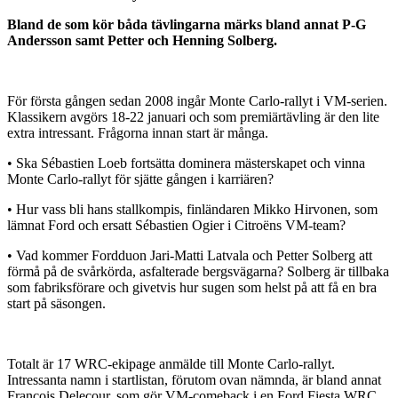
Bland de som kör båda tävlingarna märks bland annat P-G
Andersson samt Petter och Henning Solberg.
För första gången sedan 2008 ingår Monte Carlo-rallyt i VM-serien.
Klassikern avgörs 18-22 januari och som premiärtävling är den lite
extra intressant. Frågorna innan start är många.
• Ska Sébastien Loeb fortsätta dominera mästerskapet och vinna
Monte Carlo-rallyt för sjätte gången i karriären?
• Hur vass bli hans stallkompis, finländaren Mikko Hirvonen, som
lämnat Ford och ersatt Sébastien Ogier i Citroëns VM-team?
• Vad kommer Fordduon Jari-Matti Latvala och Petter Solberg att
förmå på de svårkörda, asfalterade bergsvägarna? Solberg är tillbaka
som fabriksförare och givetvis hur sugen som helst på att få en bra
start på säsongen.
Totalt är 17 WRC-ekipage anmälde till Monte Carlo-rallyt.
Intressanta namn i startlistan, förutom ovan nämnda, är bland annat
Francois Delecour, som gör VM-comeback i en Ford Fiesta WRC,