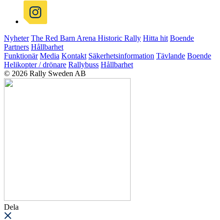
Nyheter
The Red Barn Arena
Historic Rally
Hitta hit
Boende
Partners
Hållbarhet
Funktionär
Media
Kontakt
Säkerhetsinformation
Tävlande
Boende
Helikopter / drönare
Rallybuss
Hållbarhet
© 2026 Rally Sweden AB
Dela