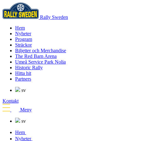
Rally Sweden
Hem
Nyheter
Program
Sträckor
Biljetter och Merchandise
The Red Barn Arena
Umeå Service Park Nolia
Historic Rally
Hitta hit
Partners
sv
Kontakt
Meny
sv
Hem
Nyheter