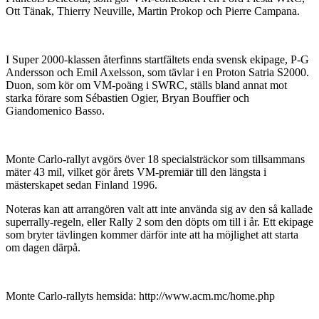
Ott Tänak, Thierry Neuville, Martin Prokop och Pierre Campana.
I Super 2000-klassen återfinns startfältets enda svensk ekipage, P-G
Andersson och Emil Axelsson, som tävlar i en Proton Satria S2000.
Duon, som kör om VM-poäng i SWRC, ställs bland annat mot
starka förare som Sébastien Ogier, Bryan Bouffier och
Giandomenico Basso.
Monte Carlo-rallyt avgörs över 18 specialsträckor som tillsammans
mäter 43 mil, vilket gör årets VM-premiär till den längsta i
mästerskapet sedan Finland 1996.
Noteras kan att arrangören valt att inte använda sig av den så kallade
superrally-regeln, eller Rally 2 som den döpts om till i år. Ett ekipage
som bryter tävlingen kommer därför inte att ha möjlighet att starta
om dagen därpå.
Monte Carlo-rallyts hemsida: http://www.acm.mc/home.php