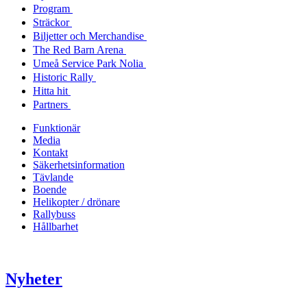
Program
Sträckor
Biljetter och Merchandise
The Red Barn Arena
Umeå Service Park Nolia
Historic Rally
Hitta hit
Partners
Funktionär
Media
Kontakt
Säkerhetsinformation
Tävlande
Boende
Helikopter / drönare
Rallybuss
Hållbarhet
Nyheter