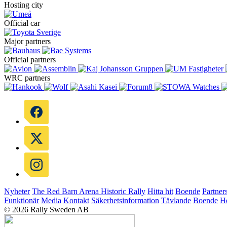
Hosting city
Official car
Major partners
Official partners
WRC partners
Nyheter
The Red Barn Arena
Historic Rally
Hitta hit
Boende
Partner
Funktionär
Media
Kontakt
Säkerhetsinformation
Tävlande
Boende
He
© 2026 Rally Sweden AB