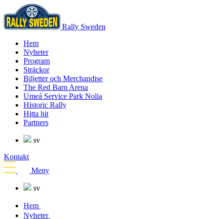
Rally Sweden
Hem
Nyheter
Program
Sträckor
Biljetter och Merchandise
The Red Barn Arena
Umeå Service Park Nolia
Historic Rally
Hitta hit
Partners
sv
Kontakt
Meny
sv
Hem
Nyheter