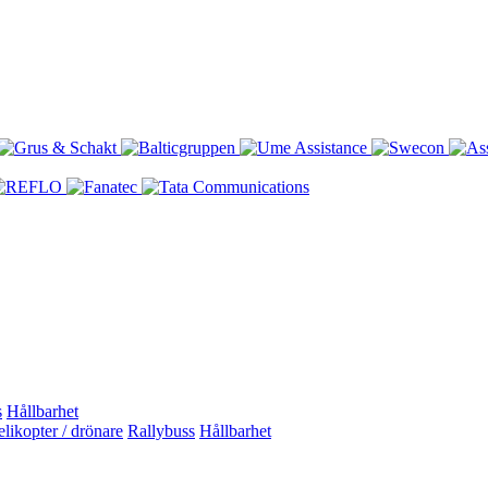
s
Hållbarhet
likopter / drönare
Rallybuss
Hållbarhet