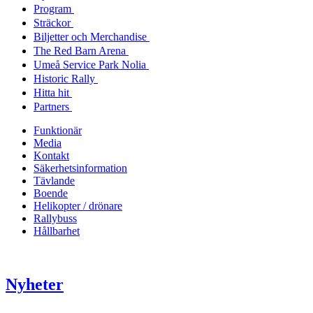
Program
Sträckor
Biljetter och Merchandise
The Red Barn Arena
Umeå Service Park Nolia
Historic Rally
Hitta hit
Partners
Funktionär
Media
Kontakt
Säkerhetsinformation
Tävlande
Boende
Helikopter / drönare
Rallybuss
Hållbarhet
Nyheter