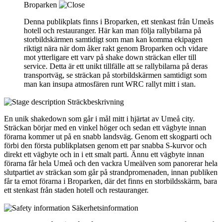
Broparken
Denna publikplats finns i Broparken, ett stenkast från Umeås
hotell och restauranger. Här kan man följa rallybilarna på
storbildskärmen samtidigt som man kan komma ekipagen
riktigt nära när dom åker rakt genom Broparken och vidare
mot ytterligare ett varv på shake down sträckan eller till
service. Detta är ett unikt tillfälle att se rallybilarna på deras
transportväg, se sträckan på storbildskärmen samtidigt som
man kan insupa atmosfären runt WRC rallyt mitt i stan.
Sträckbeskrivning
En unik shakedown som går i mål mitt i hjärtat av Umeå city.
Sträckan börjar med en vinkel höger och sedan ett vägbyte innan
förarna kommer ut på en snabb landsväg. Genom ett skogparti och
förbi den första publikplatsen genom ett par snabba S-kurvor och
direkt ett vägbyte och in i ett smalt parti. Ännu ett vägbyte innan
förarna får hela Umeå och den vackra Umeälven som panorerar hela
slutpartiet av sträckan som går på strandpromenaden, innan publiken
får ta emot förarna i Broparken, där det finns en storbildsskärm, bara
ett stenkast från staden hotell och restauranger.
Säkerhetsinformation