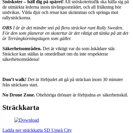
Snöskoter – håll dig på spåret!
All snöskotertrafik ska hålla sig på
de utmärkta lederna inom tävlingsområdet, och all friåkning bör
undvikas. Vilda djur och renar kan skrämmas och springa mot
rallysträckorna.
OBS
I år är det mindre snö på flera sträckor runt Rally Sweden.
För den som planerar en skotertur är det viktigt att tänka på att det
är Terrängkörningslagen som gäller.
Säkerhetsområden.
Det är viktigt var du som åskådare står.
Sträckor kan ställas in omedelbart om du inte respekterar
säkerhetsområdena!
Don’t walk!
Det är förbjudet att gå på sträckan inom 30 minuter
från sträckans start.
No Drone Zone.
Obehöriga drönare är förbjudna av säkerhetsskäl.
Sträckkarta
Ladda ner sträckkarta SD Umeå City