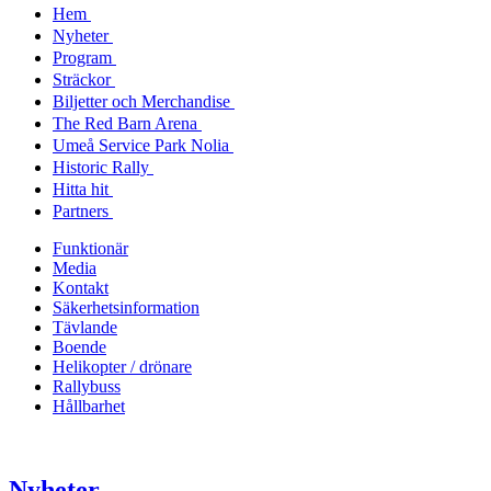
Hem
Nyheter
Program
Sträckor
Biljetter och Merchandise
The Red Barn Arena
Umeå Service Park Nolia
Historic Rally
Hitta hit
Partners
Funktionär
Media
Kontakt
Säkerhetsinformation
Tävlande
Boende
Helikopter / drönare
Rallybuss
Hållbarhet
Nyheter