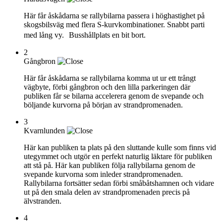
Här får åskådarna se rallybilarna passera i höghastighet på
skogsbilsväg med flera S-kurvkombinationer. Snabbt parti
med lång vy. Busshållplats en bit bort.
2
Gångbron
Här får åskådarna se rallybilarna komma ut ur ett trångt
vägbyte, förbi gångbron och den lilla parkeringen där
publiken får se bilarna accelerera genom de svepande och
böljande kurvorna på början av strandpromenaden.
3
Kvarnlunden
Här kan publiken ta plats på den sluttande kulle som finns vid
utegymmet och utgör en perfekt naturlig läktare för publiken
att stå på. Här kan publiken följa rallybilarna genom de
svepande kurvorna som inleder strandpromenaden.
Rallybilarna fortsätter sedan förbi småbåtshamnen och vidare
ut på den smala delen av strandpromenaden precis på
älvstranden.
4