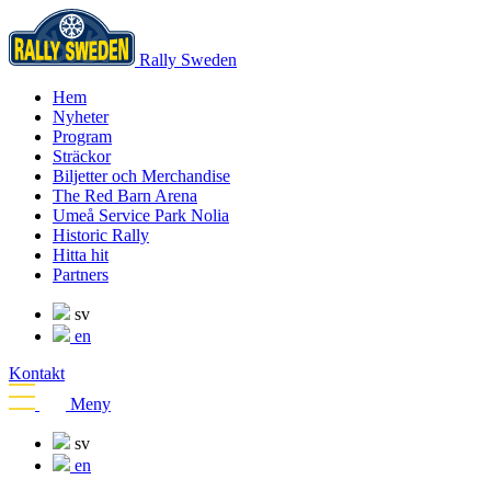
Rally Sweden
Hem
Nyheter
Program
Sträckor
Biljetter och Merchandise
The Red Barn Arena
Umeå Service Park Nolia
Historic Rally
Hitta hit
Partners
sv
en
Kontakt
Meny
sv
en