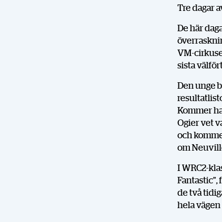
Tre dagar a
De här daga
överrasknin
VM-cirkusen
sista välfö
Den unge be
resultatli
Kommer han
Ogier vet v
och kommer a
om Neuvill
I WRC2-klas
Fantastic”,
de två tidi
hela vägen i