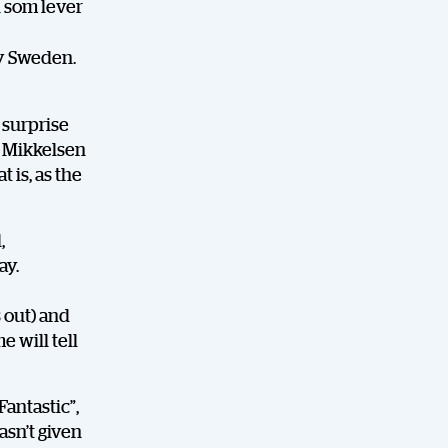
 som lever
ly Sweden.
 surprise
th Mikkelsen
t is, as the
,
ay.
 out) and
e will tell
Fantastic”,
asn’t given