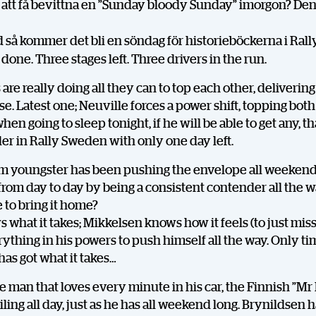
att få bevittna en ”Sunday bloody Sunday” imorgon? Den
 så kommer det bli en söndag för historieböckerna i Ral
done. Three stages left. Three drivers in the run.
are really doing all they can to top each other, delivering
ise. Latest one; Neuville forces a power shift, topping bo
en going to sleep tonight, if he will be able to get any, tha
der in Rally Sweden with only one day left.
m youngster has been pushing the envelope all weekend
DELA
rom day to day by being a consistent contender all the w
e to bring it home?
 what it takes; Mikkelsen knows how it feels (to just miss
rything in his powers to push himself all the way. Only tim
Facebook
X
E-post
has got what it takes…
 man that loves every minute in his car, the Finnish ”Mr 
Kopiera
ling all day, just as he has all weekend long. Brynildsen h