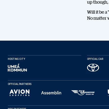
up though, a
Will it be 
No matter w
HOSTING CITY
OFFICIAL CAR
OFFICIAL PARTNERS