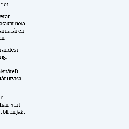
 det.
rerar
skakar hela
arna får en
en.
erandes i
ng.
lsnåret)
 får utvisa
Mr
 han gjort
 bli en jakt