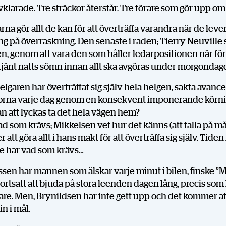
vklarade. Tre sträckor återstår. Tre förare som gör upp om
rna gör allt de kan för att överträffa varandra när de leve
g på överraskning. Den senaste i raden; Tierry Neuville 
, genom att vara den som håller ledarpositionen när för
rtjänt natts sömn innan allt ska avgöras under morgondag
lgaren har överträffat sig själv hela helgen, sakta avanc
storna varje dag genom en konsekvent imponerande körni
 att lyckas ta det hela vägen hem?
ad som krävs; Mikkelsen vet hur det känns (att falla på må
tt göra allt i hans makt för att överträffa sig själv. Tiden
e har vad som krävs…
sen har mannen som älskar varje minut i bilen, finske ”
 fortsatt att bjuda på stora leenden dagen lång, precis som
gare. Men, Brynildsen har inte gett upp och det kommer att
n i mål.