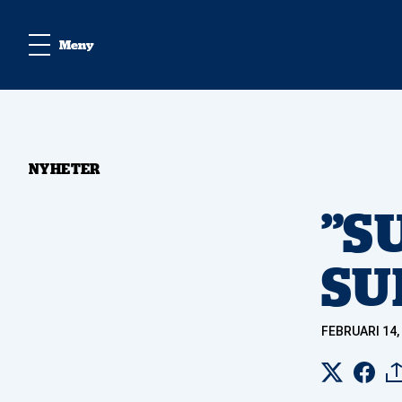
Meny
NYHETER
”S
SU
FEBRUARI 14,