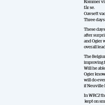
Kommer vi 
får se.
Oavsett vad
Three days 
These days 
after surpr
and Ogier wh
overall lea
The Belgiu
improving f
Will he abl
Ogier knows
will do eve
if Neuville 
In WRC2 the
kept on smi