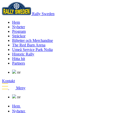
Rally Sweden
Hem
Nyheter
Program
Sträckor
Biljetter och Merchandise
The Red Barn Arena
Umeå Service Park Nolia
Historic Rally
Hitta hit
Partners
sv
Kontakt
Meny
sv
Hem
Nyheter