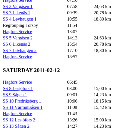
Hagfors Service
07:10
SS 2 Vargåsen 1
07:58
24,63 km
SS 3 Likenäs 1
09:39
20,78 km
SS 4 Løvhaugen 1
10:55
18,80 km
Regrouping Torsby
11:54
Hagfors Service
13:07
SS 5 Vargåsen 2
14:13
24,63 km
SS 6 Likenäs 2
15:54
20,78 km
SS 7 Løvhaugen 2
17:10
18,80 km
Hagfors Service
18:57
SATURDAY 2011-02-12
Hagfors Service
06:45
SS 8 Lesjöfors 1
08:00
15,00 km
SS 9 Sågen 1
09:01
14,23 km
SS 10 Fredriksberg 1
10:06
18,15 km
SS 11 Värmullsåsen 1
11:08
15,42 km
Hagfors Service
11:43
SS 12 Lesjöfors 2
13:26
15,00 km
SS 13 Sågen 2
14:27
14,23 km