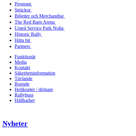
Program
Sträckor
Biljetter och Merchandise
The Red Barn Arena
Umeå Service Park Nolia
Historic Rally
Hitta hit
Partners
Funktionär
Media
Kontakt
Säkerhetsinformation
Tävlande
Boende
Helikopter / drönare
Rallybuss
Hållbarhet
Nyheter