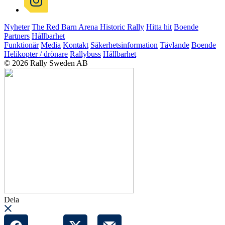
Nyheter
The Red Barn Arena
Historic Rally
Hitta hit
Boende
Partners
Hållbarhet
Funktionär
Media
Kontakt
Säkerhetsinformation
Tävlande
Boende
Helikopter / drönare
Rallybuss
Hållbarhet
© 2026 Rally Sweden AB
Dela