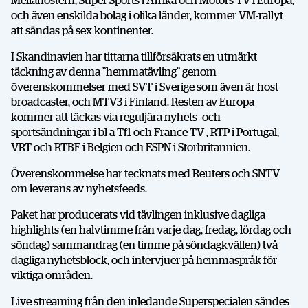
Mellanöstern, Super Sports i Afrika och Motors TV i Europa,
och även enskilda bolag i olika länder, kommer VM-rallyt
att sändas på sex kontinenter.
I Skandinavien har tittarna tillförsäkrats en utmärkt
täckning av denna ”hemmatävling” genom
överenskommelser med SVT i Sverige som även är host
broadcaster, och MTV3 i Finland. Resten av Europa
kommer att täckas via reguljära nyhets- och
sportsändningar i bl a Tf1 och France TV , RTP i Portugal,
VRT och RTBF i Belgien och ESPN i Storbritannien.
Överenskommelse har tecknats med Reuters och SNTV
om leverans av nyhetsfeeds.
Paket har producerats vid tävlingen inklusive dagliga
highlights (en halvtimme från varje dag, fredag, lördag och
söndag) sammandrag (en timme på söndagkvällen) två
dagliga nyhetsblock, och intervjuer på hemmaspråk för
viktiga områden.
Live streaming från den inledande Superspecialen sändes