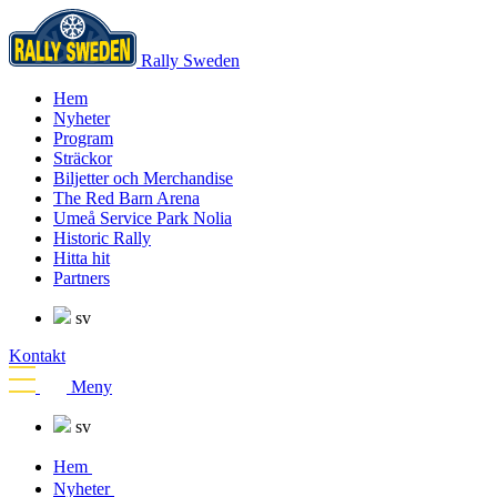
Rally Sweden
Hem
Nyheter
Program
Sträckor
Biljetter och Merchandise
The Red Barn Arena
Umeå Service Park Nolia
Historic Rally
Hitta hit
Partners
sv
Kontakt
Meny
sv
Hem
Nyheter