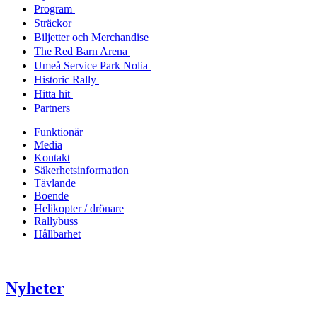
Program
Sträckor
Biljetter och Merchandise
The Red Barn Arena
Umeå Service Park Nolia
Historic Rally
Hitta hit
Partners
Funktionär
Media
Kontakt
Säkerhetsinformation
Tävlande
Boende
Helikopter / drönare
Rallybuss
Hållbarhet
Nyheter