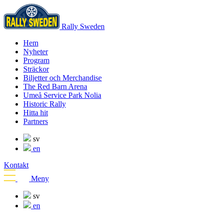
Rally Sweden
Hem
Nyheter
Program
Sträckor
Biljetter och Merchandise
The Red Barn Arena
Umeå Service Park Nolia
Historic Rally
Hitta hit
Partners
sv
en
Kontakt
Meny
sv
en