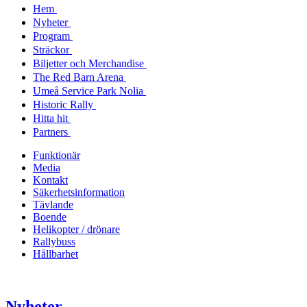
Hem
Nyheter
Program
Sträckor
Biljetter och Merchandise
The Red Barn Arena
Umeå Service Park Nolia
Historic Rally
Hitta hit
Partners
Funktionär
Media
Kontakt
Säkerhetsinformation
Tävlande
Boende
Helikopter / drönare
Rallybuss
Hållbarhet
Nyheter