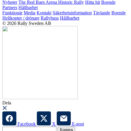
Nyheter
The Red Barn Arena
Historic Rally
Hitta hit
Boende
Partners
Hållbarhet
Funktionär
Media
Kontakt
Säkerhetsinformation
Tävlande
Boende
Helikopter / drönare
Rallybuss
Hållbarhet
© 2026 Rally Sweden AB
Dela
Facebook
X
E-post
Kopiera