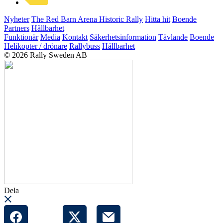
Nyheter
The Red Barn Arena
Historic Rally
Hitta hit
Boende
Partners
Hållbarhet
Funktionär
Media
Kontakt
Säkerhetsinformation
Tävlande
Boende
Helikopter / drönare
Rallybuss
Hållbarhet
© 2026 Rally Sweden AB
Dela