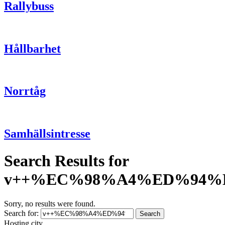
Rallybuss
Hållbarhet
Norrtåg
Samhällsintresse
Search Results for
v++%EC%98%A4%ED%94
Sorry, no results were found.
Search for:
Search
Hosting city