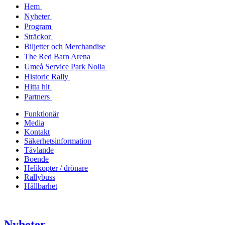
Hem
Nyheter
Program
Sträckor
Biljetter och Merchandise
The Red Barn Arena
Umeå Service Park Nolia
Historic Rally
Hitta hit
Partners
Funktionär
Media
Kontakt
Säkerhetsinformation
Tävlande
Boende
Helikopter / drönare
Rallybuss
Hållbarhet
Nyheter