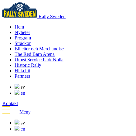
Rally Sweden
Hem
Nyheter
Program
Sträckor
Biljetter och Merchandise
The Red Barn Arena
Umeå Service Park Nolia
Historic Rally
Hitta hit
Partners
sv
en
Kontakt
Meny
sv
en