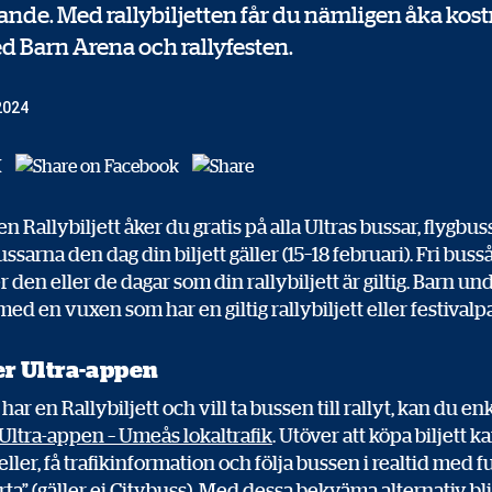
sande. Med rallybiljetten får du nämligen åka kost
ed Barn Arena och rallyfesten.
2024
n Rallybiljett åker du gratis på alla Ultras bussar, flygbu
ussarna den dag din biljett gäller (15–18 februari). Fri bus
 den eller de dagar som din rallybiljett är giltig. Barn und
med en vuxen som har en giltig rallybiljett eller festivalp
r Ultra-appen
ar en Rallybiljett och vill ta bussen till rallyt, kan du en
Ultra-appen – Umeås lokaltrafik
. Utöver att köpa biljett 
beller, få trafikinformation och följa bussen i realtid med
rta” (gäller ej Citybuss). Med dessa bekväma alternativ bli