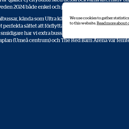
Sweden 2024 både enkel och problemfri!
lbussar, kända som Ultra kännetecknade med sina blåa 
We use cookies to gather statistic
to this website.
Read more about 
et perfekta sättet att förflytta dig under Rally Sweden. För
smidigare har vi extra bussar, Citybussar, som trafikerar 
aplan (Umeå centrum) och The Red Barn Arena var femt
ngstid. Med dessa bussar kan du enkelt ta dig till och frå
 Umeå under rallyfesten, och det är betydligt enklare och
d egen bil.
BARN OCH UMEÅ SERVIC
K
l rallyt inkluderar två extra intressanta platser under Ral