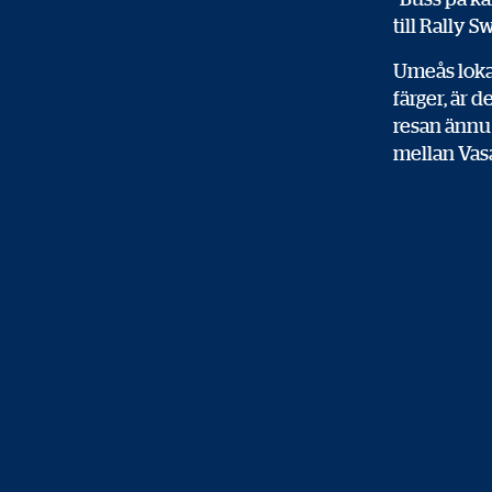
till Rally 
Umeås loka
färger, är d
resan ännu 
mellan Vas
under rusni
platserna i
än att ta me
RED 
PAR
Din väg til