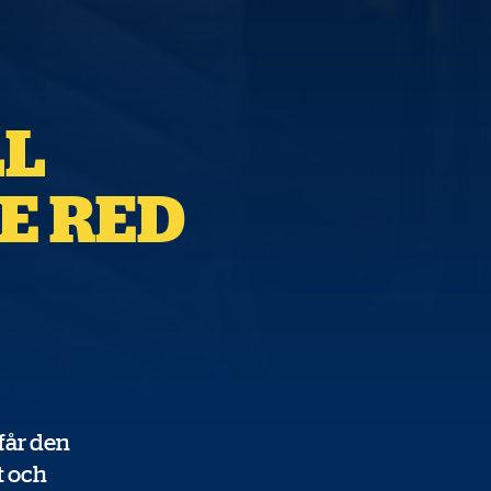
LL
E RED
 får den
t och