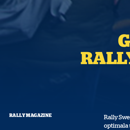
G
RALL
RALLY MAGAZINE
Rally Swed
optimala u