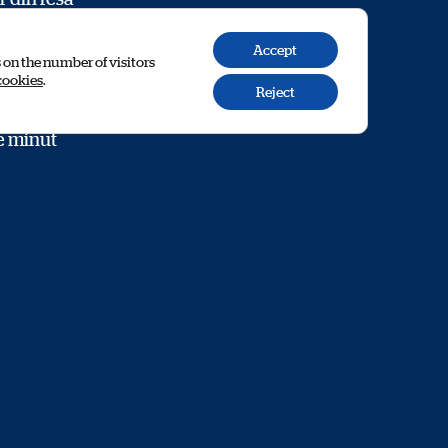
Accept
och gröna
s on the number of visitors
cookies
.
 att göra
Reject
sträckan
e minut
n de bästa
 tryggare
E
ly Sweden;