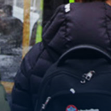
DELA
Facebook
X
E-post
Kopiera