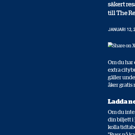
säkert re
till The R
JANUARI 12, 
Om du har e
extra cityb
gäller under
åker gratis 
Ladda ne
Om du inte h
din biljett i
kolla tidta
”Buss på ka