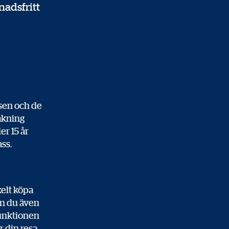
nadsfritt
ssen och de
såkning
er 15 år
ass.
kelt köpa
kan du även
 funktionen
r din resa