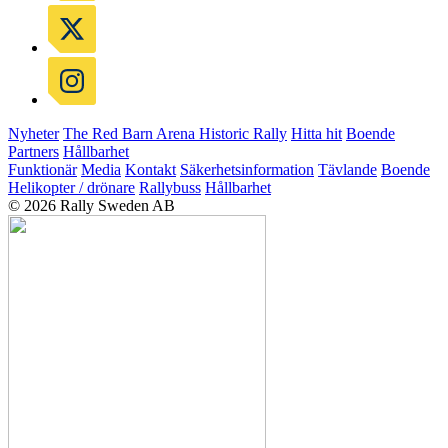
Nyheter
The Red Barn Arena
Historic Rally
Hitta hit
Boende
Partners
Hållbarhet
Funktionär
Media
Kontakt
Säkerhetsinformation
Tävlande
Boende
Helikopter / drönare
Rallybuss
Hållbarhet
© 2026 Rally Sweden AB