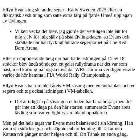
Elfyn Evans tog sin andra seger i Rally Sweden 2025 efter en
dramatisk avslutning som satte extra färg på fjärde Umeå-upplagan
av tävlingen.
Vilken vecka det blev, jag gjorde det verkligen inte lätt för
mig själv för mig själv på sista tävlingsdagen, sa Evans och
skrattade när han lyckligt äntrade segerpodiet på The Red
Barn Arena.
Efter en imponerande helg där han hade ledningen på 15 av 18
sträckor blev ändå söndagen ett galet rallydrama när det var som
bäst, med körning på högsta nivå där WRC-förarna verkligen visade
varför de hör hemma i FIA World Rally Championship.
Elfyn Evans har nu inlett årets VM-säsong med en andraplats och en
segern och tog också ledningen i VM-tabellen.
Det är tidigt in på säsongen och den har bara börjat, men det
går inte att klaga på den här starten, summerade Evans årets
tävling som var en tight rysare bland oppåkarna.
Men på det hela taget var Evans mest balanserad i sin körning. Han
vann sju sträcksegrar och släppte enbart ledning till Takamoto
Katusa två gånger under helgen och till Ott Tänak en enda gång.