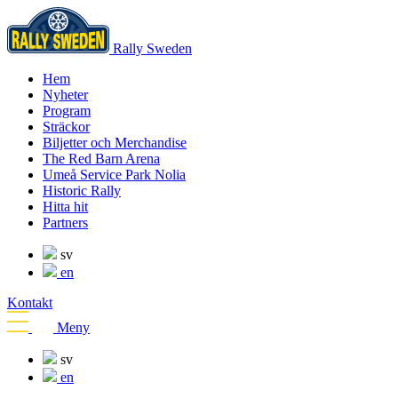
Rally Sweden
Hem
Nyheter
Program
Sträckor
Biljetter och Merchandise
The Red Barn Arena
Umeå Service Park Nolia
Historic Rally
Hitta hit
Partners
sv
en
Kontakt
Meny
sv
en