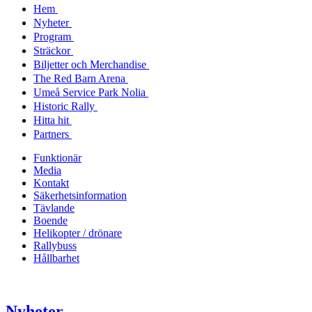
Hem
Nyheter
Program
Sträckor
Biljetter och Merchandise
The Red Barn Arena
Umeå Service Park Nolia
Historic Rally
Hitta hit
Partners
Funktionär
Media
Kontakt
Säkerhetsinformation
Tävlande
Boende
Helikopter / drönare
Rallybuss
Hållbarhet
Nyheter