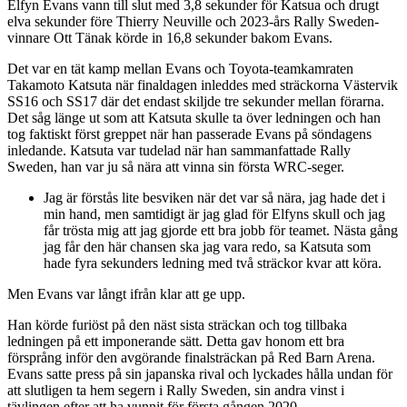
Elfyn Evans vann till slut med 3,8 sekunder för Katsua och drugt
elva sekunder före Thierry Neuville och 2023-års Rally Sweden-
vinnare Ott Tänak körde in 16,8 sekunder bakom Evans.
Det var en tät kamp mellan Evans och Toyota-teamkamraten
Takamoto Katsuta när finaldagen inleddes med sträckorna Västervik
SS16 och SS17 där det endast skiljde tre sekunder mellan förarna.
Det såg länge ut som att Katsuta skulle ta över ledningen och han
tog faktiskt först greppet när han passerade Evans på söndagens
inledande. Katsuta var tudelad när han sammanfattade Rally
Sweden, han var ju så nära att vinna sin första WRC-seger.
Jag är förstås lite besviken när det var så nära, jag hade det i
min hand, men samtidigt är jag glad för Elfyns skull och jag
får trösta mig att jag gjorde ett bra jobb för teamet. Nästa gång
jag får den här chansen ska jag vara redo, sa Katsuta som
hade fyra sekunders ledning med två sträckor kvar att köra.
Men Evans var långt ifrån klar att ge upp.
Han körde furiöst på den näst sista sträckan och tog tillbaka
ledningen på ett imponerande sätt. Detta gav honom ett bra
försprång inför den avgörande finalsträckan på Red Barn Arena.
Evans satte press på sin japanska rival och lyckades hålla undan för
att slutligen ta hem segern i Rally Sweden, sin andra vinst i
tävlingen efter att ha vunnit för första gången 2020.