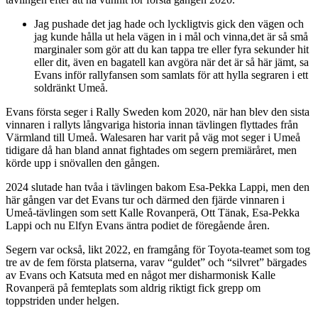
Jag pushade det jag hade och lyckligtvis gick den vägen och
jag kunde hålla ut hela vägen in i mål och vinna,det är så små
marginaler som gör att du kan tappa tre eller fyra sekunder hit
eller dit, även en bagatell kan avgöra när det är så här jämt, sa
Evans inför rallyfansen som samlats för att hylla segraren i ett
soldränkt Umeå.
Evans första seger i Rally Sweden kom 2020, när han blev den sista
vinnaren i rallyts långvariga historia innan tävlingen flyttades från
Värmland till Umeå. Walesaren har varit på väg mot seger i Umeå
tidigare då han bland annat fightades om segern premiäråret, men
körde upp i snövallen den gången.
2024 slutade han tvåa i tävlingen bakom Esa-Pekka Lappi, men den
här gången var det Evans tur och därmed den fjärde vinnaren i
Umeå-tävlingen som sett Kalle Rovanperä, Ott Tänak, Esa-Pekka
Lappi och nu Elfyn Evans äntra podiet de föregående åren.
Segern var också, likt 2022, en framgång för Toyota-teamet som tog
tre av de fem första platserna, varav “guldet” och “silvret” bärgades
av Evans och Katsuta med en något mer disharmonisk Kalle
Rovanperä på femteplats som aldrig riktigt fick grepp om
toppstriden under helgen.