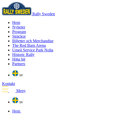
Rally Sweden
Hem
Nyheter
Program
Sträckor
Biljetter och Merchandise
The Red Barn Arena
Umeå Service Park Nolia
Historic Rally
Hitta hit
Partners
sv
Kontakt
Meny
sv
Hem