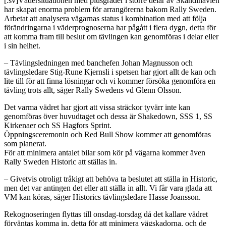
[:sv]Vädersituationen med plusgrader i större delar av Skandinavien
har skapat enorma problem för arrangörerna bakom Rally Sweden.
Arbetat att analysera vägarnas status i kombination med att följa
förändringarna i väderprognoserna har pågått i flera dygn, detta för
att komma fram till beslut om tävlingen kan genomföras i delar eller
i sin helhet.
– Tävlingsledningen med banchefen Johan Magnusson och
tävlingsledare Stig-Rune Kjernsli i spetsen har gjort allt de kan och
lite till för att finna lösningar och vi kommer försöka genomföra en
tävling trots allt, säger Rally Swedens vd Glenn Olsson.
Det varma vädret har gjort att vissa sträckor tyvärr inte kan
genomföras över huvudtaget och dessa är Shakedown, SSS 1, SS
Kirkenaer och SS Hagfors Sprint.
Öppningsceremonin och Red Bull Show kommer att genomföras
som planerat.
För att minimera antalet bilar som kör på vägarna kommer även
Rally Sweden Historic att ställas in.
– Givetvis otroligt tråkigt att behöva ta beslutet att ställa in Historic,
men det var antingen det eller att ställa in allt. Vi får vara glada att
VM kan köras, säger Historics tävlingsledare Hasse Joansson.
Rekognoseringen flyttas till onsdag-torsdag då det kallare vädret
förväntas komma in, detta för att minimera vägskadorna, och de