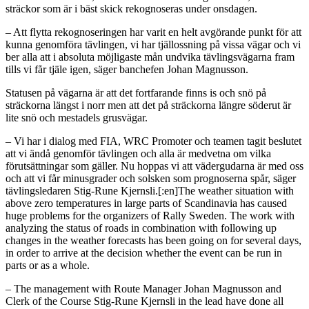
sträckor som är i bäst skick rekognoseras under onsdagen.
– Att flytta rekognoseringen har varit en helt avgörande punkt för att
kunna genomföra tävlingen, vi har tjällossning på vissa vägar och vi
ber alla att i absoluta möjligaste mån undvika tävlingsvägarna fram
tills vi får tjäle igen, säger banchefen Johan Magnusson.
Statusen på vägarna är att det fortfarande finns is och snö på
sträckorna längst i norr men att det på sträckorna längre söderut är
lite snö och mestadels grusvägar.
– Vi har i dialog med FIA, WRC Promoter och teamen tagit beslutet
att vi ändå genomför tävlingen och alla är medvetna om vilka
förutsättningar som gäller. Nu hoppas vi att vädergudarna är med oss
och att vi får minusgrader och solsken som prognoserna spår, säger
tävlingsledaren Stig-Rune Kjernsli.[:en]The weather situation with
above zero temperatures in large parts of Scandinavia has caused
huge problems for the organizers of Rally Sweden. The work with
analyzing the status of roads in combination with following up
changes in the weather forecasts has been going on for several days,
in order to arrive at the decision whether the event can be run in
parts or as a whole.
– The management with Route Manager Johan Magnusson and
Clerk of the Course Stig-Rune Kjernsli in the lead have done all