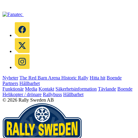
Nyheter
The Red Barn Arena
Historic Rally
Hitta hit
Boende
Partners
Hållbarhet
Funktionär
Media
Kontakt
Säkerhetsinformation
Tävlande
Boende
Helikopter / drönare
Rallybuss
Hållbarhet
© 2026 Rally Sweden AB