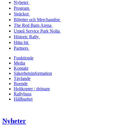
Nyheter
Program
Sträckor
Biljetter och Merchandise
The Red Barn Arena
Umeå Service Park Nolia
Historic Rally
Hitta hit
Partners
Funktionär
Media
Kontakt
Säkerhetsinformation
Tävlande
Boende
Helikopter / drönare
Rallybuss
Hållbarhet
Nyheter