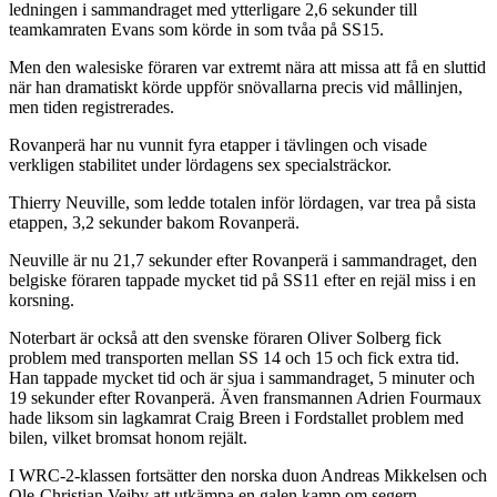
ledningen i sammandraget med ytterligare 2,6 sekunder till
teamkamraten Evans som körde in som tvåa på SS15.
Men den walesiske föraren var extremt nära att missa att få en sluttid
när han dramatiskt körde uppför snövallarna precis vid mållinjen,
men tiden registrerades.
Rovanperä har nu vunnit fyra etapper i tävlingen och visade
verkligen stabilitet under lördagens sex specialsträckor.
Thierry Neuville, som ledde totalen inför lördagen, var trea på sista
etappen, 3,2 sekunder bakom Rovanperä.
Neuville är nu 21,7 sekunder efter Rovanperä i sammandraget, den
belgiske föraren tappade mycket tid på SS11 efter en rejäl miss i en
korsning.
Noterbart är också att den svenske föraren Oliver Solberg fick
problem med transporten mellan SS 14 och 15 och fick extra tid.
Han tappade mycket tid och är sjua i sammandraget, 5 minuter och
19 sekunder efter Rovanperä. Även fransmannen Adrien Fourmaux
hade liksom sin lagkamrat Craig Breen i Fordstallet problem med
bilen, vilket bromsat honom rejält.
I WRC-2-klassen fortsätter den norska duon Andreas Mikkelsen och
Ole-Christian Veiby att utkämpa en galen kamp om segern.