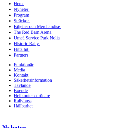
Hem
Nyheter
Program
Sträckor
Biljetter och Merchandise
The Red Barn Arena
Umeå Service Park Nolia
Historic Rally
Hitta hit
Partners
Funktionär
Media
Kontakt
Säkerhetsinformation
Tävlande
Boende
Helikopter / drönare
Rallybuss
Hållbarhet
Nyheter