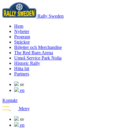
Rally Sweden
Hem
Nyheter
Program
Sträckor
Biljetter och Merchandise
The Red Barn Arena
Umeå Service Park Nolia
Historic Rally
Hitta hit
Partners
sv
en
Kontakt
Meny
sv
en