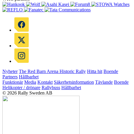
Nyheter
The Red Barn Arena
Historic Rally
Hitta hit
Boende
Partners
Hållbarhet
Funktionär
Media
Kontakt
Säkerhetsinformation
Tävlande
Boende
Helikopter / drönare
Rallybuss
Hållbarhet
© 2026 Rally Sweden AB