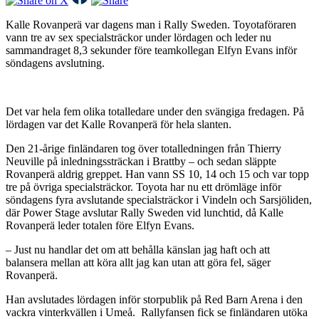
Kalle Rovanperä var dagens man i Rally Sweden. Toyotaföraren
vann tre av sex specialsträckor under lördagen och leder nu
sammandraget 8,3 sekunder före teamkollegan Elfyn Evans inför
söndagens avslutning.
Det var hela fem olika totalledare under den svängiga fredagen. På
lördagen var det Kalle Rovanperä för hela slanten.
Den 21-årige finländaren tog över totalledningen från Thierry
Neuville på inledningssträckan i Brattby – och sedan släppte
Rovanperä aldrig greppet. Han vann SS 10, 14 och 15 och var topp
tre på övriga specialsträckor. Toyota har nu ett drömläge inför
söndagens fyra avslutande specialsträckor i Vindeln och Sarsjöliden,
där Power Stage avslutar Rally Sweden vid lunchtid, då Kalle
Rovanperä leder totalen före Elfyn Evans.
– Just nu handlar det om att behålla känslan jag haft och att
balansera mellan att köra allt jag kan utan att göra fel, säger
Rovanperä.
Han avslutades lördagen inför storpublik på Red Barn Arena i den
vackra vinterkvällen i Umeå. Rallyfansen fick se finländaren utöka