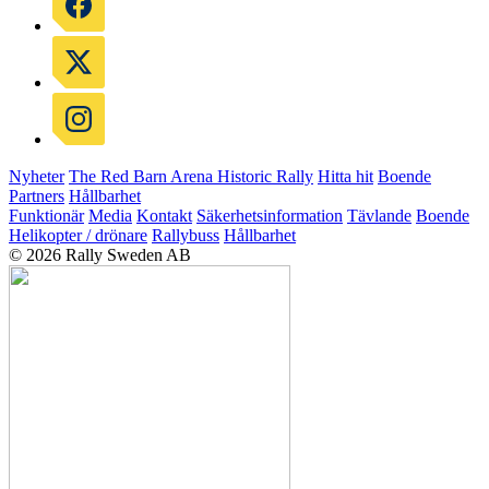
Nyheter
The Red Barn Arena
Historic Rally
Hitta hit
Boende
Partners
Hållbarhet
Funktionär
Media
Kontakt
Säkerhetsinformation
Tävlande
Boende
Helikopter / drönare
Rallybuss
Hållbarhet
© 2026 Rally Sweden AB