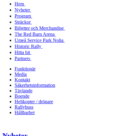
Hem
Nyheter
Program
Sträckor
Biljetter och Merchandise
The Red Barn Arena
Umeå Service Park Nolia
Historic Rally
Hitta hit
Partners
Funktionär
Media
Kontakt
Säkerhetsinformation
Tävlande
Boende
Helikopter / drönare
Rallybuss
Hållbarhet
Nyheter