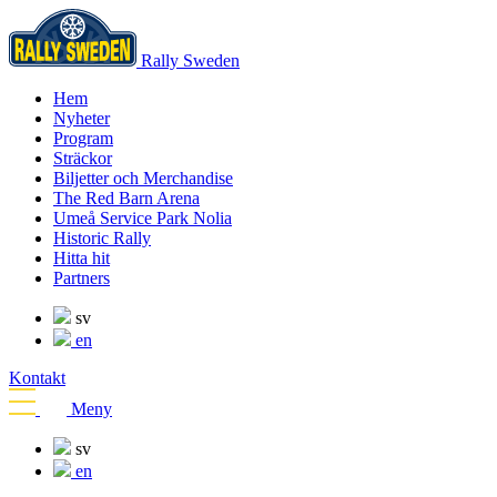
Rally Sweden
Hem
Nyheter
Program
Sträckor
Biljetter och Merchandise
The Red Barn Arena
Umeå Service Park Nolia
Historic Rally
Hitta hit
Partners
sv
en
Kontakt
Meny
sv
en