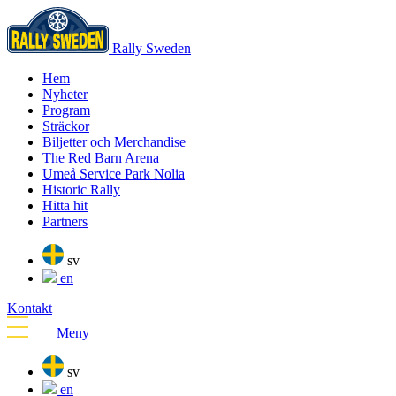
Rally Sweden
Hem
Nyheter
Program
Sträckor
Biljetter och Merchandise
The Red Barn Arena
Umeå Service Park Nolia
Historic Rally
Hitta hit
Partners
sv
en
Kontakt
Meny
sv
en