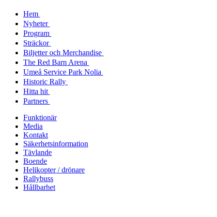
Hem
Nyheter
Program
Sträckor
Biljetter och Merchandise
The Red Barn Arena
Umeå Service Park Nolia
Historic Rally
Hitta hit
Partners
Funktionär
Media
Kontakt
Säkerhetsinformation
Tävlande
Boende
Helikopter / drönare
Rallybuss
Hållbarhet