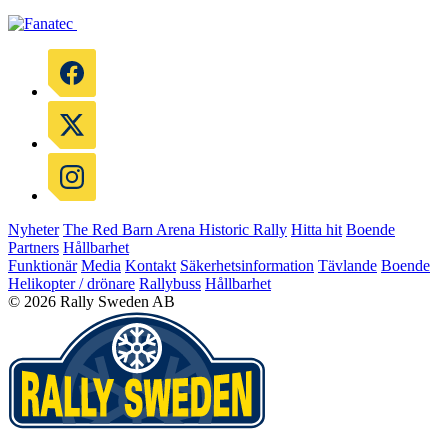
Nyheter
The Red Barn Arena
Historic Rally
Hitta hit
Boende
Partners
Hållbarhet
Funktionär
Media
Kontakt
Säkerhetsinformation
Tävlande
Boende
Helikopter / drönare
Rallybuss
Hållbarhet
© 2026 Rally Sweden AB