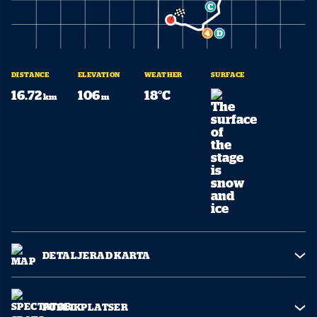
DISTANCE
ELEVATION
WEATHER
SURFACE
16.72
106
18°C
km
m
DETALJERAD KARTA
PUBLIKPLATSER