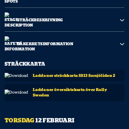
STRÄCKBESKRIVNING
SÄKERHETSINFORMATION
STRÄCKKARTA
Ladda ner sträckkarta SS13 Sarsjöliden 2
Ladda ner översiktskarta över Rally
Sweden
TORSDAG
12 FEBRUARI