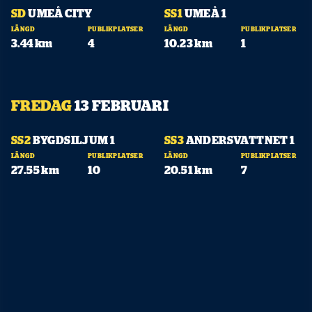
10:01
19:05
SD
UMEÅ CITY
SS1
UMEÅ 1
LÄNGD
PUBLIKPLATSER
LÄNGD
PUBLIKPLATSER
3.44 km
4
10.23 km
1
FREDAG
13 FEBRUARI
10:07
11:08
SS2
BYGDSILJUM 1
SS3
ANDERSVATTNET 1
LÄNGD
PUBLIKPLATSER
LÄNGD
PUBLIKPLATSER
27.55 km
10
20.51 km
7