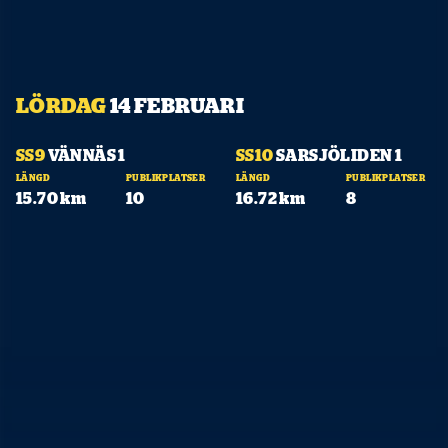
LÖRDAG
14 FEBRUARI
10:10
11:05
SS9
VÄNNÄS 1
SS10
SARSJÖLIDEN 1
LÄNGD
PUBLIKPLATSER
LÄNGD
PUBLIKPLATSER
15.70 km
10
16.72 km
8
DELA
Facebook
X
E-post
Kopiera