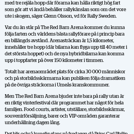
med tre rejäla hopp där förarna kan hålla riktigt hög fart
som gör att vi ändå behåller rallykänslan som om det vore
ute i skogen, säger Glenn Olsson, vd för Rally Sweden.
Var du än står på The Red Barn Arena kommer du kunna
följa farten och världens bästa rallyförare på i princip bara
en billängds avstånd. Arenasträckan är 1,5 kilometer,
innehåller tre hopp (där bilarna kan flyga upp till 40 meter i
det största hoppet) och de nya hybridbilarna kan komma
upp i toppfarter på över 150 kilometer i timmen.
Totalt har arenaområdet plats för cirka 30 000 människor
och på storbildsskärmarna kan publiken följa dramatiken
på de övriga sträckorna i Umeås kranskommuner.
Men The Red Barn Arena bjuder inte bara på rally utan är
en riktig vinterfestival där programmet har något för hela
familjen. Food courts, artister, utställare, storbildsskärmar,
souvenirförsäljning, barer och VIP-områden garanterar
underhållning dagen lång.
Det blir också kunglig glans på fredagen då Prins Carl Philip