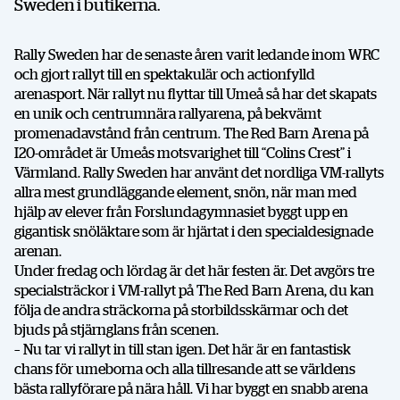
Sweden i butikerna.
Rally Sweden har de senaste åren varit ledande inom WRC
och gjort rallyt till en spektakulär och actionfylld
arenasport. När rallyt nu flyttar till Umeå så har det skapats
en unik och centrumnära rallyarena, på bekvämt
promenadavstånd från centrum. The Red Barn Arena på
I20-området är Umeås motsvarighet till “Colins Crest” i
Värmland. Rally Sweden har använt det nordliga VM-rallyts
allra mest grundläggande element, snön, när man med
hjälp av elever från Forslundagymnasiet byggt upp en
gigantisk snöläktare som är hjärtat i den specialdesignade
arenan.
Under fredag och lördag är det här festen är. Det avgörs tre
specialsträckor i VM-rallyt på The Red Barn Arena, du kan
följa de andra sträckorna på storbildsskärmar och det
bjuds på stjärnglans från scenen.
– Nu tar vi rallyt in till stan igen. Det här är en fantastisk
chans för umeborna och alla tillresande att se världens
bästa rallyförare på nära håll. Vi har byggt en snabb arena