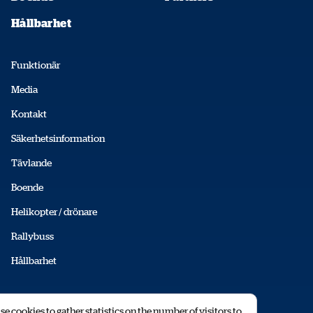
Hållbarhet
Funktionär
Media
Kontakt
Säkerhetsinformation
Tävlande
Boende
Helikopter / drönare
Rallybuss
Hållbarhet
© 2026 RALLY SWEDEN AB
e cookies to gather statistics on the number of visitors to