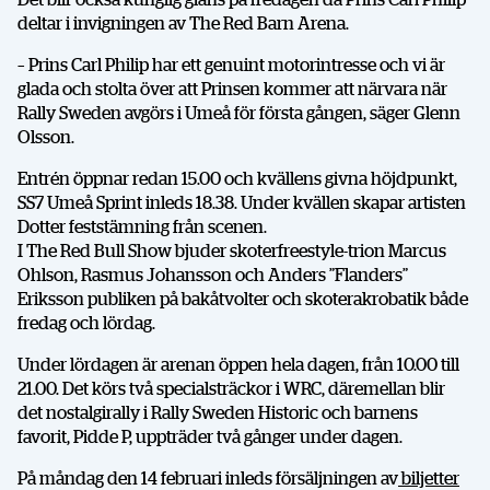
deltar i invigningen av The Red Barn Arena.
– Prins Carl Philip har ett genuint motorintresse och vi är
glada och stolta över att Prinsen kommer att närvara när
Rally Sweden avgörs i Umeå för första gången, säger Glenn
Olsson.
Entrén öppnar redan 15.00 och kvällens givna höjdpunkt,
SS7 Umeå Sprint inleds 18.38. Under kvällen skapar artisten
Dotter feststämning från scenen.
I The Red Bull Show bjuder skoterfreestyle-trion Marcus
Ohlson, Rasmus Johansson och Anders ”Flanders”
Eriksson publiken på bakåtvolter och skoterakrobatik både
fredag och lördag.
Under lördagen är arenan öppen hela dagen, från 10.00 till
21.00. Det körs två specialsträckor i WRC, däremellan blir
det nostalgirally i Rally Sweden Historic och barnens
DELA
favorit, Pidde P, uppträder två gånger under dagen.
På måndag den 14 februari inleds försäljningen av
biljetter