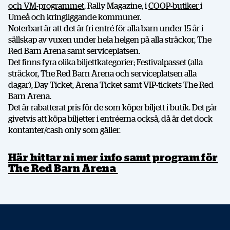
och VM-programmet
, Rally Magazine, i
COOP-butiker
i
Umeå och kringliggande kommuner.
Facebook
X
E-post
Noterbart är att det är fri entré för alla barn under 15 år i
sällskap av vuxen under hela helgen på alla sträckor, The
Red Barn Arena samt serviceplatsen.
Kopiera
Det finns fyra olika biljettkategorier; Festivalpasset (alla
sträckor, The Red Barn Arena och serviceplatsen alla
dagar), Day Ticket, Arena Ticket samt VIP-tickets The Red
Barn Arena.
Det är rabatterat pris för de som köper biljett i butik. Det går
givetvis att köpa biljetter i entréerna också, då är det dock
kontanter/cash only som gäller.
Här hittar ni mer info samt program för
The Red Barn Arena