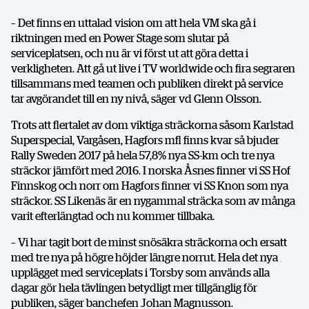
– Det finns en uttalad vision om att hela VM ska gå i
riktningen med en Power Stage som slutar på
serviceplatsen, och nu är vi först ut att göra detta i
verkligheten. Att gå ut live i TV worldwide och fira segraren
tillsammans med teamen och publiken direkt på service
tar avgörandet till en ny nivå, säger vd Glenn Olsson.
Trots att flertalet av dom viktiga sträckorna såsom Karlstad
Superspecial, Vargåsen, Hagfors mfl finns kvar så bjuder
Rally Sweden 2017 på hela 57,8% nya SS-km och tre nya
sträckor jämfört med 2016. I norska Åsnes finner vi SS Hof
Finnskog och norr om Hagfors finner vi SS Knon som nya
sträckor. SS Likenäs är en nygammal sträcka som av många
varit efterlängtad och nu kommer tillbaka.
– Vi har tagit bort de minst snösäkra sträckorna och ersatt
med tre nya på högre höjder längre norrut. Hela det nya
upplägget med serviceplats i Torsby som används alla
dagar gör hela tävlingen betydligt mer tillgänglig för
publiken, säger banchefen Johan Magnusson.